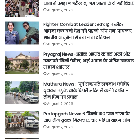
यात्रा में उमड़ा जनसैलाब, नम आंखों से दी गई विदाई
August 7, 2026
Fighter Combat Leader : स्क्वाड्रन लीडर
भावना कंठ बनीं देश की पहली ‘टॉप गन’ पायलट,
भारतीय वायुसेना में रचा नया इतिहास
August 7, 2026
Pryagraj News-अतीक अहमद के बेटे अली और
उमर को मिली पैरोल, भाई अबान के अंतिम संस्कार
में होंगे शामिल
August 7, 2026
Mathura News : ‘पूर्व राष्ट्रपति रामनाथ कोविंद
वृंदावन पहुंचे’, बांकेबिहारी मंदिर में करेंगे दर्शन –
तीन दिन का प्रवास
August 7, 2026
Pratapgarh News: 6 किलो 190 ग्राम गांजा के
साथ तीन युवक गिरफ्तार, चार पहिया वाहन सीज
August 7, 2026