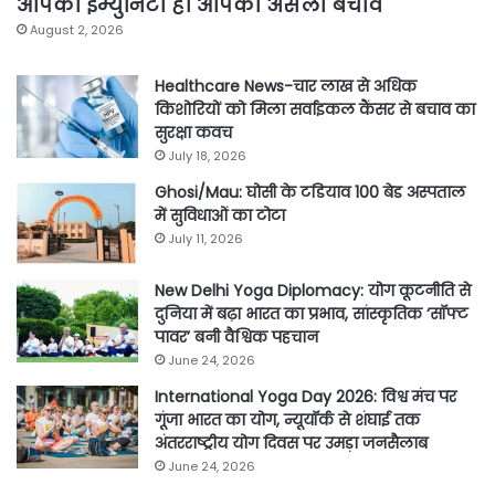
आपकी इम्युनिटी ही आपका असली बचाव
August 2, 2026
Healthcare News-चार लाख से अधिक
किशोरियों को मिला सर्वाइकल कैंसर से बचाव का
सुरक्षा कवच
July 18, 2026
Ghosi/Mau: घोसी के टडियाव 100 बेड अस्पताल
में सुविधाओं का टोटा
July 11, 2026
New Delhi Yoga Diplomacy: योग कूटनीति से
दुनिया में बढ़ा भारत का प्रभाव, सांस्कृतिक ‘सॉफ्ट
पावर’ बनी वैश्विक पहचान
June 24, 2026
International Yoga Day 2026: विश्व मंच पर
गूंजा भारत का योग, न्यूयॉर्क से शंघाई तक
अंतरराष्ट्रीय योग दिवस पर उमड़ा जनसैलाब
June 24, 2026