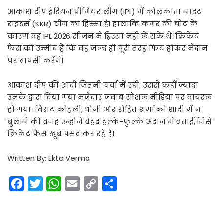
आकाश दीप इंडियन प्रीमियर लीग (IPL) में कोलकाता नाइट
राइडर्स (KKR) टीम का हिस्सा हैं। हालांकि कमर की चोट के
कारण वह IPL 2026 सीजन में हिस्सा नहीं ले सके थे। क्रिकेट
फैंस को उम्मीद है कि वह जल्द ही पूरी तरह फिट होकर मैदान
पर वापसी करेंगे।
आकाश दीप की शादी जितनी चर्चा में रही, उससे कहीं ज्यादा
उनके द्वारा दिया गया मजेदार जवाब सोशल मीडिया पर वायरल
हो गया। विराट कोहली, धोनी और रोहित शर्मा को शादी में न
बुलाने की वजह उन्होंने बेहद हल्के-फुल्के अंदाज में बताई, जिसे
क्रिकेट फैंस खूब पसंद कर रहे हैं।
Written By: Ekta Verma
F
T
W
E
C
S
a
w
h
m
o
h
c
i
a
a
p
a