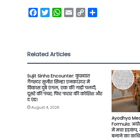
F
T
W
E
C
S
a
w
h
m
o
h
c
i
a
a
p
a
e
t
t
i
y
r
b
t
s
l
L
e
Related Articles
o
e
A
i
o
r
p
n
Sujit Sinha Encounter: कुख्यात
k
p
k
गैंगस्टर सुजीत सिन्हा एनकाउंटर में
विकास दुबे एंगल, एक की गाड़ी पलटी,
दूसरे की पंचर; फिर फरार की कोशिश और
द एंड!
August 4, 2026
Ayodhya Med
Formula: अयो
में मचा हड़कंप
बनाने का कथित