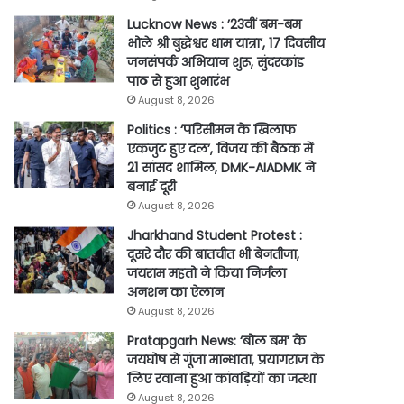
Lucknow News : ’23वीं बम-बम
भोले श्री बुद्धेश्वर धाम यात्रा’, 17 दिवसीय
जनसंपर्क अभियान शुरू, सुंदरकांड
पाठ से हुआ शुभारंभ
August 8, 2026
Politics : ‘परिसीमन के खिलाफ
एकजुट हुए दल’, विजय की बैठक में
21 सांसद शामिल, DMK-AIADMK ने
बनाई दूरी
August 8, 2026
Jharkhand Student Protest :
दूसरे दौर की बातचीत भी बेनतीजा,
जयराम महतो ने किया निर्जला
अनशन का ऐलान
August 8, 2026
Pratapgarh News: ‘बोल बम’ के
जयघोष से गूंजा मान्धाता, प्रयागराज के
लिए रवाना हुआ कांवड़ियों का जत्था
August 8, 2026