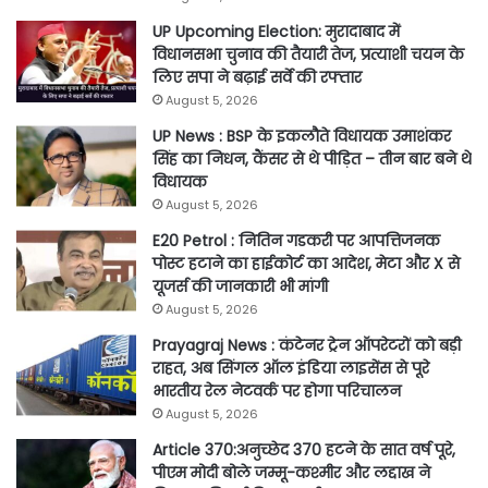
UP Upcoming Election: मुरादाबाद में
विधानसभा चुनाव की तैयारी तेज, प्रत्याशी चयन के
लिए सपा ने बढ़ाई सर्वे की रफ्तार
August 5, 2026
UP News : BSP के इकलौते विधायक उमाशंकर
सिंह का निधन, कैंसर से थे पीड़ित – तीन बार बने थे
विधायक
August 5, 2026
E20 Petrol : नितिन गडकरी पर आपत्तिजनक
पोस्ट हटाने का हाईकोर्ट का आदेश, मेटा और X से
यूजर्स की जानकारी भी मांगी
August 5, 2026
Prayagraj News : कंटेनर ट्रेन ऑपरेटरों को बड़ी
राहत, अब सिंगल ऑल इंडिया लाइसेंस से पूरे
भारतीय रेल नेटवर्क पर होगा परिचालन
August 5, 2026
Article 370:अनुच्छेद 370 हटने के सात वर्ष पूरे,
पीएम मोदी बोले जम्मू-कश्मीर और लद्दाख ने