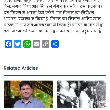
वेदांत शर्मा, आयुष भंसाली, आशीष पेंडसे, ऋषि शाहनी, ऋषभ
जैन, नमन मिश्रा और सिमरन मंगेशकर सहित दस कलाकार
इस फिल्म से अपना डेब्यू करेंगे। इस फिल्म का निर्देशन
आर.एस. प्रसन्ना ने किया है। फिल्म का निर्माण आमिर खान
प्रोडक्शंस और रवि भागचंदका ने किया है। पोस्टर के बाद से ही
इस फिल्म को देखने का उत्साह अपने चरम पर पहुंच गया है।
F
T
W
E
C
S
a
w
h
m
o
h
c
i
a
a
p
a
e
t
t
i
y
r
Related Articles
b
t
s
l
L
e
o
e
A
i
o
r
p
n
k
p
k