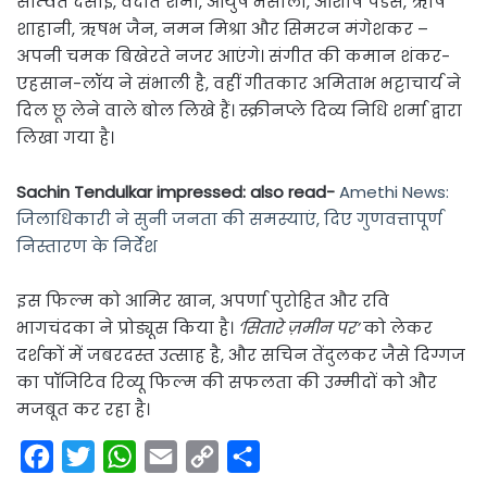
सम्वित देसाई, वेदांत शर्मा, आयुष भंसाली, आशीष पेंडसे, ऋषि
शाहानी, ऋषभ जैन, नमन मिश्रा और सिमरन मंगेशकर –
अपनी चमक बिखेरते नजर आएंगे। संगीत की कमान शंकर-
एहसान-लॉय ने संभाली है, वहीं गीतकार अमिताभ भट्टाचार्य ने
दिल छू लेने वाले बोल लिखे हैं। स्क्रीनप्ले दिव्य निधि शर्मा द्वारा
लिखा गया है।
Sachin Tendulkar impressed: also read-
Amethi News:
जिलाधिकारी ने सुनी जनता की समस्याएं, दिए गुणवत्तापूर्ण
निस्तारण के निर्देश
इस फिल्म को आमिर खान, अपर्णा पुरोहित और रवि
भागचंदका ने प्रोड्यूस किया है।
‘सितारे ज़मीन पर’
को लेकर
दर्शकों में जबरदस्त उत्साह है, और सचिन तेंदुलकर जैसे दिग्गज
का पॉजिटिव रिव्यू फिल्म की सफलता की उम्मीदों को और
मजबूत कर रहा है।
F
T
W
E
C
S