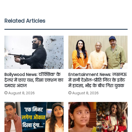
a
w
h
m
o
h
c
i
a
a
p
a
e
t
t
i
y
r
Related Articles
b
t
s
l
L
e
o
e
A
i
o
r
p
n
k
p
k
Bollywood News: टॉक्सिक’ के
Entertainment News: लखनऊ
ट्रेलर में छाए यश, दिखा एक्शन का
में सनी देओल-प्रीति जिंटा के इवेंट
दमदार अंदाज
में हादसा, भीड़ के बीच गिरा युवक
August 8, 2026
August 8, 2026