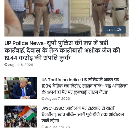
उत्तर प्रदेश
UP Police News-यूपी पुलिस की मप्र में बड़ी
कार्रवाई, देवास के तेल कारोबारी अशोक जैन की
19.44 करोड़ की संपत्ति कुर्क
August 8, 2026
US Tariffs on India : US सीनेट में भारत पर
100% टैरिफ का विरोध, सांसद बोले- ‘यह अमेरिका
के अपने ही पैर पर कुल्हाड़ी मारने जैसा’
August 7, 2026
JPSC-JSSC आंदोलन पर सरकार से वार्ता
बेनतीजा, छात्र बोले- मांगें पूरी होने तक आंदोलन
जारी रहेगा
August 7, 2026