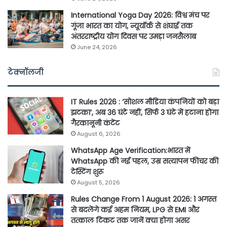
International Yoga Day 2026: विश्व मंच पर
गूंजा भारत का योग, न्यूयॉर्क से शंघाई तक
अंतरराष्ट्रीय योग दिवस पर उमड़ा जनसैलाब
June 24, 2026
टेक्नॉलजी
IT Rules 2026 : ‘सोशल मीडिया कंपनियों को बड़ा
झटका’, अब 36 घंटे नहीं, सिर्फ 3 घंटे में हटाना होगा
गैरकानूनी कंटेंट
August 6, 2026
WhatsApp Age Verification:भारत में
WhatsApp की नई पहल, उम्र सत्यापन फीचर की
टेस्टिंग शुरू
August 5, 2026
Rules Change From 1 August 2026: 1 अगस्त
से बदलेंगे कई अहम नियम, LPG से EMI और
तत्काल टिकट तक जानें क्या होगा असर