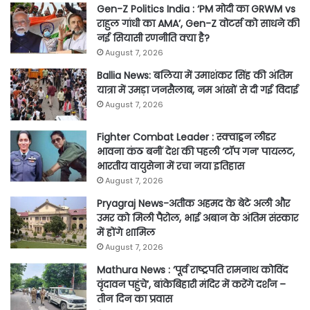
Gen-Z Politics India : ‘PM मोदी का GRWM vs
राहुल गांधी का AMA’, Gen-Z वोटर्स को साधने की
नई सियासी रणनीति क्या है?
August 7, 2026
Ballia News: बलिया में उमाशंकर सिंह की अंतिम
यात्रा में उमड़ा जनसैलाब, नम आंखों से दी गई विदाई
August 7, 2026
Fighter Combat Leader : स्क्वाड्रन लीडर
भावना कंठ बनीं देश की पहली ‘टॉप गन’ पायलट,
भारतीय वायुसेना में रचा नया इतिहास
August 7, 2026
Pryagraj News-अतीक अहमद के बेटे अली और
उमर को मिली पैरोल, भाई अबान के अंतिम संस्कार
में होंगे शामिल
August 7, 2026
Mathura News : ‘पूर्व राष्ट्रपति रामनाथ कोविंद
वृंदावन पहुंचे’, बांकेबिहारी मंदिर में करेंगे दर्शन –
तीन दिन का प्रवास