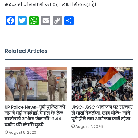
सरकारी योजनाओं का बड़ा लाभ मिल रहा है।
F
T
W
E
C
S
a
w
h
m
o
h
c
i
a
a
p
a
e
t
t
i
y
r
Related Articles
b
t
s
l
L
e
o
e
A
i
o
r
p
n
k
p
k
UP Police News-यूपी पुलिस की
JPSC-JSSC आंदोलन पर सरकार
मप्र में बड़ी कार्रवाई, देवास के तेल
से वार्ता बेनतीजा, छात्र बोले- मांगें
कारोबारी अशोक जैन की 19.44
पूरी होने तक आंदोलन जारी रहेगा
करोड़ की संपत्ति कुर्क
August 7, 2026
August 8, 2026