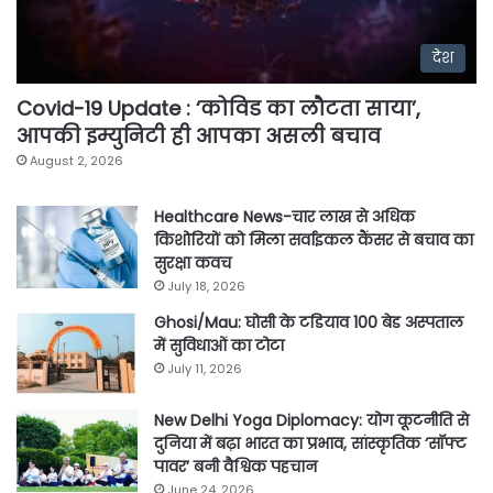
देश
Covid-19 Update : ‘कोविड का लौटता साया’,
आपकी इम्युनिटी ही आपका असली बचाव
August 2, 2026
Healthcare News-चार लाख से अधिक
किशोरियों को मिला सर्वाइकल कैंसर से बचाव का
सुरक्षा कवच
July 18, 2026
Ghosi/Mau: घोसी के टडियाव 100 बेड अस्पताल
में सुविधाओं का टोटा
July 11, 2026
New Delhi Yoga Diplomacy: योग कूटनीति से
दुनिया में बढ़ा भारत का प्रभाव, सांस्कृतिक ‘सॉफ्ट
पावर’ बनी वैश्विक पहचान
June 24, 2026