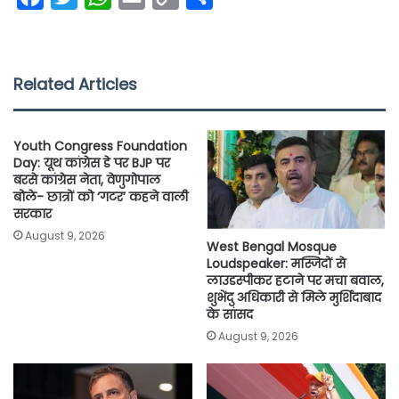
a
w
h
m
o
h
c
i
a
a
p
a
e
t
t
i
y
r
Related Articles
b
t
s
l
L
e
o
e
A
i
Youth Congress Foundation
o
r
p
n
Day: यूथ कांग्रेस डे पर BJP पर
बरसे कांग्रेस नेता, वेणुगोपाल
k
p
k
बोले- छात्रों को ‘गटर’ कहने वाली
सरकार
August 9, 2026
West Bengal Mosque
Loudspeaker: मस्जिदों से
लाउडस्पीकर हटाने पर मचा बवाल,
शुभेंदु अधिकारी से मिले मुर्शिदाबाद
के सांसद
August 9, 2026