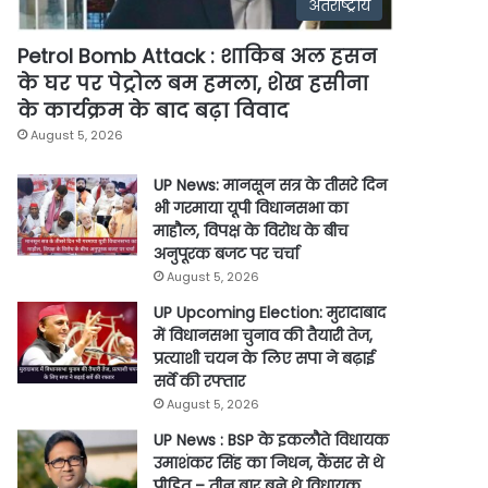
अंतर्राष्ट्रीय
Petrol Bomb Attack : शाकिब अल हसन
के घर पर पेट्रोल बम हमला, शेख हसीना
के कार्यक्रम के बाद बढ़ा विवाद
August 5, 2026
UP News: मानसून सत्र के तीसरे दिन
भी गरमाया यूपी विधानसभा का
माहौल, विपक्ष के विरोध के बीच
अनुपूरक बजट पर चर्चा
August 5, 2026
UP Upcoming Election: मुरादाबाद
में विधानसभा चुनाव की तैयारी तेज,
प्रत्याशी चयन के लिए सपा ने बढ़ाई
सर्वे की रफ्तार
August 5, 2026
UP News : BSP के इकलौते विधायक
उमाशंकर सिंह का निधन, कैंसर से थे
पीड़ित – तीन बार बने थे विधायक