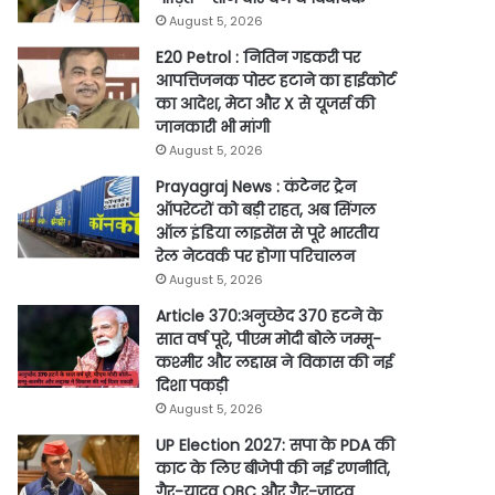
August 5, 2026
E20 Petrol : नितिन गडकरी पर
आपत्तिजनक पोस्ट हटाने का हाईकोर्ट
का आदेश, मेटा और X से यूजर्स की
जानकारी भी मांगी
August 5, 2026
Prayagraj News : कंटेनर ट्रेन
ऑपरेटरों को बड़ी राहत, अब सिंगल
ऑल इंडिया लाइसेंस से पूरे भारतीय
रेल नेटवर्क पर होगा परिचालन
August 5, 2026
Article 370:अनुच्छेद 370 हटने के
सात वर्ष पूरे, पीएम मोदी बोले जम्मू-
कश्मीर और लद्दाख ने विकास की नई
दिशा पकड़ी
August 5, 2026
UP Election 2027: सपा के PDA की
काट के लिए बीजेपी की नई रणनीति,
गैर-यादव OBC और गैर-जाटव