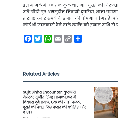
इस मामले में अब तक कुल चार अभियुक्तों की गिरफ्तारी
उर्फ सीटी पुत्र शमसुद्दीन निवासी दुबरिया, थाना बदौ
द्वारा 10 हजार रुपये के इनाम की घोषणा की गई है। पु
कोई भी जानकारी देने वाले व्यक्ति को इनाम राशि 
F
T
W
E
C
S
a
w
h
m
o
h
c
i
a
a
p
a
e
t
t
i
y
r
b
t
s
l
L
e
Related Articles
o
e
A
i
o
r
p
n
Sujit Sinha Encounter: कुख्यात
k
p
k
गैंगस्टर सुजीत सिन्हा एनकाउंटर में
विकास दुबे एंगल, एक की गाड़ी पलटी,
दूसरे की पंचर; फिर फरार की कोशिश और
द एंड!