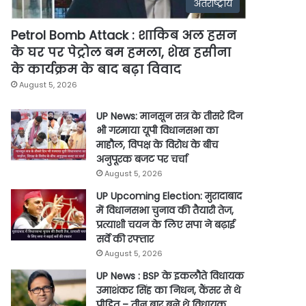
अंतर्राष्ट्रीय
Petrol Bomb Attack : शाकिब अल हसन
के घर पर पेट्रोल बम हमला, शेख हसीना
के कार्यक्रम के बाद बढ़ा विवाद
August 5, 2026
UP News: मानसून सत्र के तीसरे दिन
भी गरमाया यूपी विधानसभा का
माहौल, विपक्ष के विरोध के बीच
अनुपूरक बजट पर चर्चा
August 5, 2026
UP Upcoming Election: मुरादाबाद
में विधानसभा चुनाव की तैयारी तेज,
प्रत्याशी चयन के लिए सपा ने बढ़ाई
सर्वे की रफ्तार
August 5, 2026
UP News : BSP के इकलौते विधायक
उमाशंकर सिंह का निधन, कैंसर से थे
पीड़ित – तीन बार बने थे विधायक