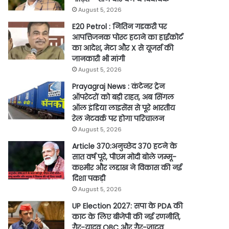
August 5, 2026
E20 Petrol : नितिन गडकरी पर
आपत्तिजनक पोस्ट हटाने का हाईकोर्ट
का आदेश, मेटा और X से यूजर्स की
जानकारी भी मांगी
August 5, 2026
Prayagraj News : कंटेनर ट्रेन
ऑपरेटरों को बड़ी राहत, अब सिंगल
ऑल इंडिया लाइसेंस से पूरे भारतीय
रेल नेटवर्क पर होगा परिचालन
August 5, 2026
Article 370:अनुच्छेद 370 हटने के
सात वर्ष पूरे, पीएम मोदी बोले जम्मू-
कश्मीर और लद्दाख ने विकास की नई
दिशा पकड़ी
August 5, 2026
UP Election 2027: सपा के PDA की
काट के लिए बीजेपी की नई रणनीति,
गैर-यादव OBC और गैर-जाटव