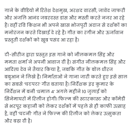
गाने के वीडियो में रितेश देशमुख, अरशद वारसी, जावेद जाफरी
और अंजलि आनंद जबरदस्त डांस और मस्ती करते नजर आ रहे
हैं। वहीं रवि किशन भी अपने खास भोजपुरी अंदाज से दर्शकों का
मनोरंजन करते दिखाई दे रहे हैं। गीत का रंगीन और ऊर्जावान
प्रस्तुती दर्शकों को खूब पसंद आ रहा है।
टी-सीरीज द्वारा प्रस्तुत इस गाने को नीलकमल सिंह और
ममता शर्मा ने अपनी आवाज दी है। संगीत नीलकमल सिंह और
आदित्य देव ने तैयार किया है, जबकि गीत के बोल धीरज
बबुआन ने लिखे हैं। निर्माताओं ने गाना जारी करते हुए इसे साल
का सबसे ‘चटपटा’ गीत बताया है। निर्देशक इंद्र कुमार के
निर्देशन में बनी ‘धमाल 4’ अगले महीने 10 जुलाई को
सिनेमाघरों में रिलीज होगी। फिल्म की स्टारकास्ट और कॉमेडी
से भरपूर कहानी को लेकर दर्शकों में पहले से ही काफी उत्साह
है, वहीं ‘चटनी’ गीत ने फिल्म की रिलीज को लेकर उत्सुकता
और बढ़ा दी है।