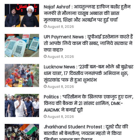
Najaf Ashraf : आयतुल्लाह हाफिज बशीर हुसैन
नजफी से मौलाना यासूब अब्बास की खास
मुलाकात, शिक्षा और अरबईन पर हुई चर्चा
August 8, 2026
UPI Payment News : यूपीआई इस्तेमाल करते हैं
तो आपके लिये काम की खबर, जानिये सरकार ने
क्या कहा?
August 8, 2026
Lucknow News : ’23वीं बम-बम भोले श्री बुद्धेश्वर
धाम यात्रा’, 17 दिवसीय जनसंपर्क अभियान शुरू,
सुंदरकांड पाठ से हुआ शुभारंभ
August 8, 2026
Politics : ‘परिसीमन के खिलाफ एकजुट हुए दल’,
विजय की बैठक में 21 सांसद शामिल, DMK-
AIADMK ने बनाई दूरी
August 8, 2026
Jharkhand Student Protest : दूसरे दौर की
बातचीत भी बेनतीजा, जयराम महतो ने किया