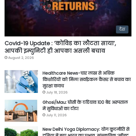
देश
Covid-19 Update : ‘कोविड का लौटता साया’,
आपकी इम्युनिटी ही आपका असली बचाव
August 2, 2026
Healthcare News-चार लाख से अधिक
किशोरियों को मिला सर्वाइकल कैंसर से बचाव का
सुरक्षा कवच
July 18, 2026
Ghosi/Mau: घोसी के टडियाव 100 बेड अस्पताल
में सुविधाओं का टोटा
July 11, 2026
New Delhi Yoga Diplomacy: योग कूटनीति से
दुनिया में बढ़ा भारत का प्रभाव, सांस्कृतिक ‘सॉफ्ट