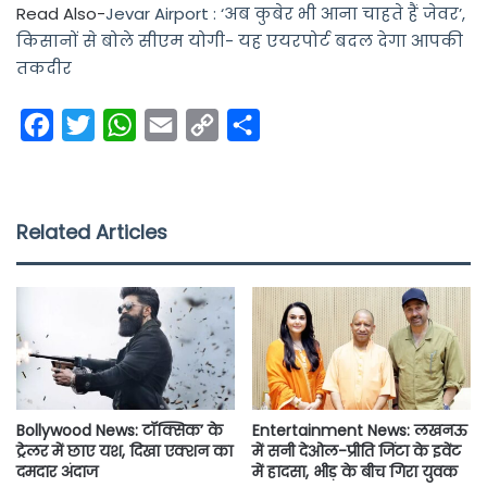
Read Also-
Jevar Airport : ‘अब कुबेर भी आना चाहते हैं जेवर’,
किसानों से बोले सीएम योगी- यह एयरपोर्ट बदल देगा आपकी
तकदीर
F
T
W
E
C
S
a
w
h
m
o
h
c
i
a
a
p
a
e
t
t
i
y
r
Related Articles
b
t
s
l
L
e
o
e
A
i
o
r
p
n
k
p
k
Bollywood News: टॉक्सिक’ के
Entertainment News: लखनऊ
ट्रेलर में छाए यश, दिखा एक्शन का
में सनी देओल-प्रीति जिंटा के इवेंट
दमदार अंदाज
में हादसा, भीड़ के बीच गिरा युवक