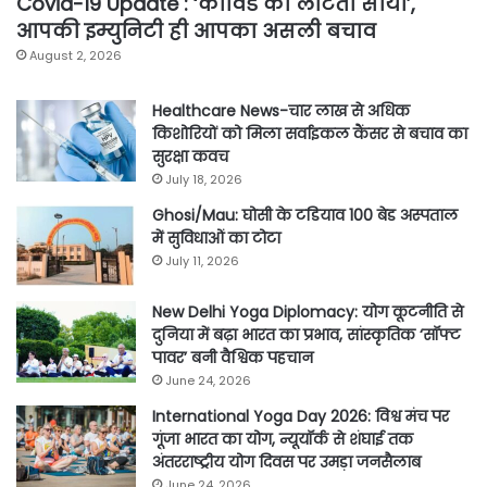
Covid-19 Update : ‘कोविड का लौटता साया’,
आपकी इम्युनिटी ही आपका असली बचाव
August 2, 2026
Healthcare News-चार लाख से अधिक
किशोरियों को मिला सर्वाइकल कैंसर से बचाव का
सुरक्षा कवच
July 18, 2026
Ghosi/Mau: घोसी के टडियाव 100 बेड अस्पताल
में सुविधाओं का टोटा
July 11, 2026
New Delhi Yoga Diplomacy: योग कूटनीति से
दुनिया में बढ़ा भारत का प्रभाव, सांस्कृतिक ‘सॉफ्ट
पावर’ बनी वैश्विक पहचान
June 24, 2026
International Yoga Day 2026: विश्व मंच पर
गूंजा भारत का योग, न्यूयॉर्क से शंघाई तक
अंतरराष्ट्रीय योग दिवस पर उमड़ा जनसैलाब
June 24, 2026