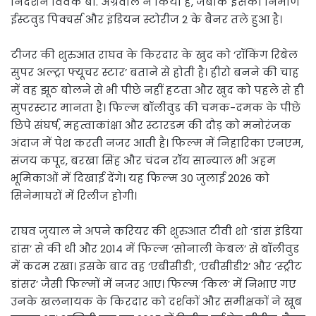
निर्देशन विवेक बी. अग्रवाल ने किया है, जबकि इसका निर्माण
ईस्टवुड पिक्चर्स और इंडियन स्टोरीज 2 के बैनर तले हुआ है।
टीजर की शुरुआत राघव के किरदार के खुद को ‘रॉकिंग रिबेल
सुपर अल्ट्रा फ्यूचर स्टार’ बताने से होती है। हीरो बनने की चाह
में वह झूठ बोलने से भी पीछे नहीं हटता और खुद को पहले से ही
सुपरस्टार मानता है। फिल्म बॉलीवुड की चमक-दमक के पीछे
छिपे संघर्ष, महत्वाकांक्षा और स्टारडम की दौड़ को मनोरंजक
अंदाज में पेश करती नजर आती है। फिल्म में निहारिका एनएम,
संजय कपूर, बरखा सिंह और चंदन रॉय सान्याल भी अहम
भूमिकाओं में दिखाई देंगे। यह फिल्म 30 जुलाई 2026 को
सिनेमाघरों में रिलीज होगी।
राघव जुयाल ने अपने करियर की शुरुआत टीवी शो ‘डांस इंडिया
डांस’ से की थी और 2014 में फिल्म ‘सोनाली केबल’ से बॉलीवुड
में कदम रखा। इसके बाद वह ‘एबीसीडी’, ‘एबीसीडी2’ और ‘स्ट्रीट
डांसर’ जैसी फिल्मों में नजर आए। फिल्म ‘किल’ में निभाए गए
उनके खलनायक के किरदार को दर्शकों और समीक्षकों ने खूब