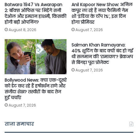
Batwara 1947 Vs Awarapan
Anil Kapoor New Show: अनिल
2: बॉक्स ऑफिस पर भिड़ेंगे सनी
कपूर ला रहे हैं नया फैमिली गेम
देओल और इमरान हाशमी, किसकी
शो ‘इंडिया के टॉप 1%’, इस दिन
होगी बड़ी ओपनिंग?
होगा प्रीमियर
August 8, 2026
August 7, 2026
Salman Khan Ramayana:
40% शूटिंग के बाद क्यों बंद हो गई
थी सलमान की ‘रामायण’? ब्रेकअप
से बिगड़ा पूरा प्रोजेक्ट
August 7, 2026
Bollywood News: क्या एक-दूसरे
को डेट कर रहे हैं हर्षवर्धन राणे और
संजीदा शेख? तस्वीरों के बाद तेज
हुईं चर्चाएं
August 7, 2026
ताज़ा समाचार