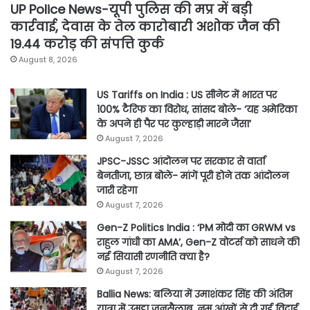
UP Police News-यूपी पुलिस की मप्र में बड़ी
कार्रवाई, देवास के तेल कारोबारी अशोक जैन की
19.44 करोड़ की संपत्ति कुर्क
August 8, 2026
US Tariffs on India : US सीनेट में भारत पर
100% टैरिफ का विरोध, सांसद बोले- ‘यह अमेरिका
के अपने ही पैर पर कुल्हाड़ी मारने जैसा’
August 7, 2026
JPSC-JSSC आंदोलन पर सरकार से वार्ता
बेनतीजा, छात्र बोले- मांगें पूरी होने तक आंदोलन
जारी रहेगा
August 7, 2026
Gen-Z Politics India : ‘PM मोदी का GRWM vs
राहुल गांधी का AMA’, Gen-Z वोटर्स को साधने की
नई सियासी रणनीति क्या है?
August 7, 2026
Ballia News: बलिया में उमाशंकर सिंह की अंतिम
यात्रा में उमड़ा जनसैलाब, नम आंखों से दी गई विदाई