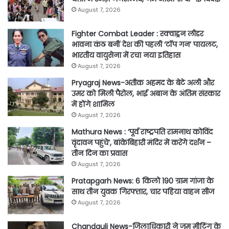
August 7, 2026
Fighter Combat Leader : स्क्वाड्रन लीडर
भावना कंठ बनीं देश की पहली ‘टॉप गन’ पायलट,
भारतीय वायुसेना में रचा नया इतिहास
August 7, 2026
Pryagraj News-अतीक अहमद के बेटे अली और
उमर को मिली पैरोल, भाई अबान के अंतिम संस्कार
में होंगे शामिल
August 7, 2026
Mathura News : ‘पूर्व राष्ट्रपति रामनाथ कोविंद
वृंदावन पहुंचे’, बांकेबिहारी मंदिर में करेंगे दर्शन –
तीन दिन का प्रवास
August 7, 2026
Pratapgarh News: 6 किलो 190 ग्राम गांजा के
साथ तीन युवक गिरफ्तार, चार पहिया वाहन सीज
August 7, 2026
Chandauli News-जिलाधिकारी ने जूम मीटिंग के