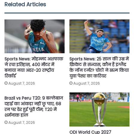
e
t
t
i
y
r
Related Articles
b
t
s
l
L
e
o
e
A
i
o
r
p
n
k
p
k
Sports News: मोहम्मद अशफाक
Sports News: 25 साल की उम्र में
ने रचा इतिहास, 400 मीटर में
क्रिकेट से संन्यास, कौन हैं इंग्लैंड
बनाया नया अंडर-20 राष्ट्रीय
के जॉन टर्नर? चोटों ने खत्म किया
रिकॉर्ड
युवा पेसर का करियर
August 7, 2026
August 7, 2026
Brazil vs Peru T20: 9 बल्लेबाज
दहाई का आंकड़ा नहीं छू पाए, 68
रन पर ढेर हुई पूरी टीम; T20 में
शर्मनाक हाल
August 7, 2026
ODI World Cup 2027