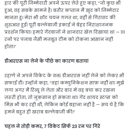
हार की पूरी जिम्मेदारी अपने ऊपर लेते हुए कहा, “जो कुछ भी
हुआ, वह सबके सामने है। बतौर कप्तान मैं खुद को ज़िम्मेदार
मानता हूं। मेरा भी शॉट चयन गलत था, वहीं से गिरावट की
शुरुआत हुई। पूरी बल्लेबाज़ी इकाई ने बेहद निराशाजनक
प्रदर्शन किया। हमारे गेंदबाज़ों ने शानदार खेल दिखाया था — 111
रनों पर पंजाब जैसी मज़बूत टीम को रोकना आसान नहीं
होता।”
डीआरएस ना लेने के पीछे का कारण बताया
रहाणे ने अपने विकेट के वक्त डीआरएस नहीं लेने को लेकर भी
सफाई दी। उन्होंने कहा, “वहां कम्युनिकेशन साफ़ नहीं था। मुझे
लगा अगर मैं रिव्यू ले लेता और बाद में वह बचा कर रखना
ज़रूरी होता, तो नुकसान हो सकता था। गेंद शायद स्टंप्स को
मिस भी कर रही थी, लेकिन कोई बहाना नहीं है — सच ये है कि
हमने बहुत ही खराब बल्लेबाज़ी की।”
चहल ने तोड़ी कमर, 7 विकेट सिर्फ 23 रन पर गिरे