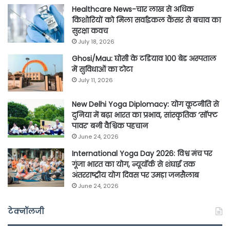
Healthcare News-चार लाख से अधिक
किशोरियों को मिला सर्वाइकल कैंसर से बचाव का
सुरक्षा कवच
July 18, 2026
Ghosi/Mau: घोसी के टडियाव 100 बेड अस्पताल
में सुविधाओं का टोटा
July 11, 2026
New Delhi Yoga Diplomacy: योग कूटनीति से
दुनिया में बढ़ा भारत का प्रभाव, सांस्कृतिक ‘सॉफ्ट
पावर’ बनी वैश्विक पहचान
June 24, 2026
International Yoga Day 2026: विश्व मंच पर
गूंजा भारत का योग, न्यूयॉर्क से शंघाई तक
अंतरराष्ट्रीय योग दिवस पर उमड़ा जनसैलाब
June 24, 2026
टेक्नॉलजी