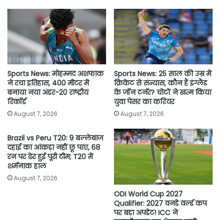
o
e
A
i
o
r
p
n
k
p
k
Sports News: मोहम्मद अशफाक
Sports News: 25 साल की उम्र में
ने रचा इतिहास, 400 मीटर में
क्रिकेट से संन्यास, कौन हैं इंग्लैंड
बनाया नया अंडर-20 राष्ट्रीय
के जॉन टर्नर? चोटों ने खत्म किया
रिकॉर्ड
युवा पेसर का करियर
August 7, 2026
August 7, 2026
Brazil vs Peru T20: 9 बल्लेबाज
दहाई का आंकड़ा नहीं छू पाए, 68
रन पर ढेर हुई पूरी टीम; T20 में
शर्मनाक हाल
August 7, 2026
ODI World Cup 2027
Qualifier: 2027 वनडे वर्ल्ड कप
पर बड़ा अपडेट! ICC ने