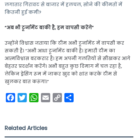
लगातार गिरावट से बाजार में हलचल, सोने की कीमतों में
कितनी हुई कमी?
“अब भी टूर्नामेंट बाकी है, हम वापसी करेंगे”
उन्होंने विश्वास जताया कि टीम अभी टूर्नामेंट में वापसी कर
सकती है। “अभी आधा टूर्नामेंट बाकी है। हमारी टीम का
आत्मविश्वास बरकरार है। हम अपनी गलतियों से सीखकर आगे
बेहतर प्रदर्शन करेंगे। अभी बहुत कुछ दिमाग में चल रहा है,
लेकिन ड्रेसिंग रूम में जाकर खुद को शांत करके टीम से
खुलकर बात करूंगा।”
F
T
W
E
C
S
a
w
h
m
o
h
c
i
a
a
p
a
e
t
t
i
y
r
Related Articles
b
t
s
l
L
e