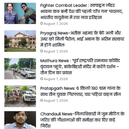
Fighter Combat Leader : स्क्वाड्रन लीडर
भावना कंठ बनीं देश की पहली ‘टॉप गन’ पायलट,
भारतीय वायुसेना में रचा नया इतिहास
August 7, 2026
Pryagraj News-अतीक अहमद के बेटे अली और
उमर को मिली पैरोल, भाई अबान के अंतिम संस्कार
में होंगे शामिल
August 7, 2026
Mathura News : ‘पूर्व राष्ट्रपति रामनाथ कोविंद
वृंदावन पहुंचे’, बांकेबिहारी मंदिर में करेंगे दर्शन –
तीन दिन का प्रवास
August 7, 2026
Pratapgarh News: 6 किलो 190 ग्राम गांजा के
साथ तीन युवक गिरफ्तार, चार पहिया वाहन सीज
August 7, 2026
Chandauli News-जिलाधिकारी ने जूम मीटिंग के
जरिए की गौशालाओं की समीक्षा कर दिए कड़े
निर्देश