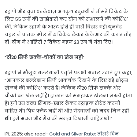
रहाणे और युवा बल्लेबाज़ अंगकृष रघुवंशी ने तीसरे विकेट के
लिए 55 रनों की साझेदारी कर टीम को संभालने की कोशिश
की, लेकिन रहाणे के आउट होते ही पारी बिखर गई। युजवेंद्र
चहल ने घातक स्पेल में 4 विकेट लेकर केकेआर की कमर तोड़
दी। टीम ने आखिरी 7 विकेट महज 23 रन में गंवा दिए।
“टी20 सिर्फ छक्के-चौकों का खेल नहीं”
रहाणे ने मौजूदा बल्लेबाज़ी प्रवृत्ति पर भी सवाल उठाते हुए कहा,
“आजकल बल्लेबाज़ सिर्फ आकर्षक दिखने के लिए बड़े शॉट्स
खेलने की कोशिश करते हैं। लेकिन टी20 सिर्फ छक्के और
चौकों का खेल नहीं है। हालात को समझकर खेलना ज़रूरी होता
है। हमें उस वक़्त सिंगल-डबल लेकर स्ट्राइक रोटेट करनी
चाहिए थी। पिच फ्लैट नहीं थी और गेंदबाज़ों को मदद मिल रही
थी। हमें संयम और मैच की समझ दिखानी चाहिए थी।”
IPL 2025: also read-
Gold and Silver Rate: तीसरे दिन