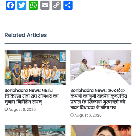
F
T
W
E
C
S
a
w
h
m
o
h
c
i
a
a
p
a
e
t
t
i
y
r
Related Articles
b
t
s
l
L
e
o
e
A
i
o
r
p
n
k
p
k
Sonbhadra News: प्रांतीय
Sonbhadra News: अल्ट्राटेक
चिकित्सा सेवा संघ सोनभद्र का
कंपनी कानूनी दांवपेच कूटरचित
चुनाव निर्विरोध संपन्
प्रयास के खिलाफ मुख्यमंत्री को
सदर विधायक ने सौपा पत्र
August 6, 2026
August 6, 2026