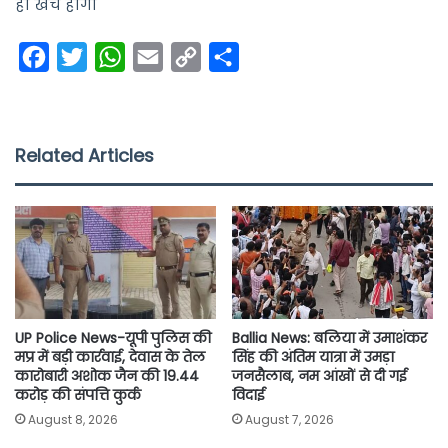
ही खर्च होगा
F
T
W
E
C
S
a
w
h
m
o
h
c
i
a
a
p
a
e
t
t
i
y
r
Related Articles
b
t
s
l
L
e
o
e
A
i
o
r
p
n
k
p
k
UP Police News-यूपी पुलिस की
Ballia News: बलिया में उमाशंकर
मप्र में बड़ी कार्रवाई, देवास के तेल
सिंह की अंतिम यात्रा में उमड़ा
कारोबारी अशोक जैन की 19.44
जनसैलाब, नम आंखों से दी गई
करोड़ की संपत्ति कुर्क
विदाई
August 8, 2026
August 7, 2026