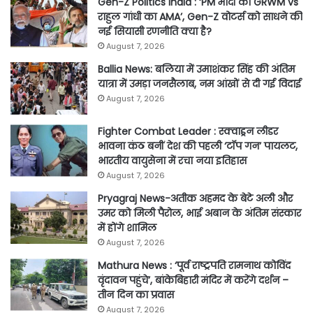
Gen-Z Politics India : ‘PM मोदी का GRWM vs
राहुल गांधी का AMA’, Gen-Z वोटर्स को साधने की
नई सियासी रणनीति क्या है?
August 7, 2026
Ballia News: बलिया में उमाशंकर सिंह की अंतिम
यात्रा में उमड़ा जनसैलाब, नम आंखों से दी गई विदाई
August 7, 2026
Fighter Combat Leader : स्क्वाड्रन लीडर
भावना कंठ बनीं देश की पहली ‘टॉप गन’ पायलट,
भारतीय वायुसेना में रचा नया इतिहास
August 7, 2026
Pryagraj News-अतीक अहमद के बेटे अली और
उमर को मिली पैरोल, भाई अबान के अंतिम संस्कार
में होंगे शामिल
August 7, 2026
Mathura News : ‘पूर्व राष्ट्रपति रामनाथ कोविंद
वृंदावन पहुंचे’, बांकेबिहारी मंदिर में करेंगे दर्शन –
तीन दिन का प्रवास
August 7, 2026