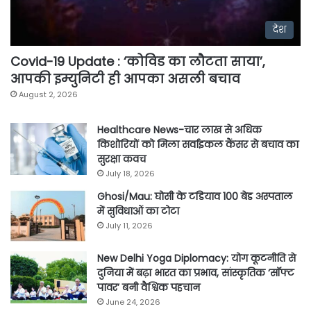
देश
Covid-19 Update : ‘कोविड का लौटता साया’,
आपकी इम्युनिटी ही आपका असली बचाव
August 2, 2026
Healthcare News-चार लाख से अधिक
किशोरियों को मिला सर्वाइकल कैंसर से बचाव का
सुरक्षा कवच
July 18, 2026
Ghosi/Mau: घोसी के टडियाव 100 बेड अस्पताल
में सुविधाओं का टोटा
July 11, 2026
New Delhi Yoga Diplomacy: योग कूटनीति से
दुनिया में बढ़ा भारत का प्रभाव, सांस्कृतिक ‘सॉफ्ट
पावर’ बनी वैश्विक पहचान
June 24, 2026