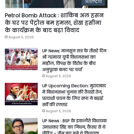
अंतर्राष्ट्रीय
Petrol Bomb Attack : शाकिब अल हसन
के घर पर पेट्रोल बम हमला, शेख हसीना
के कार्यक्रम के बाद बढ़ा विवाद
August 5, 2026
UP News: मानसून सत्र के तीसरे दिन
भी गरमाया यूपी विधानसभा का
माहौल, विपक्ष के विरोध के बीच
अनुपूरक बजट पर चर्चा
August 5, 2026
UP Upcoming Election: मुरादाबाद
में विधानसभा चुनाव की तैयारी तेज,
प्रत्याशी चयन के लिए सपा ने बढ़ाई
सर्वे की रफ्तार
August 5, 2026
UP News : BSP के इकलौते विधायक
उमाशंकर सिंह का निधन, कैंसर से थे
पीड़ित – तीन बार बने थे विधायक