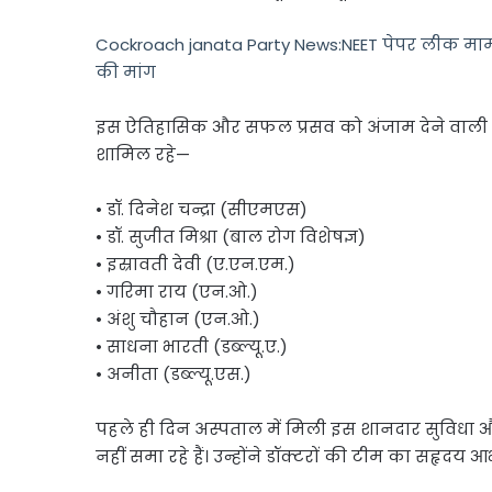
Cockroach janata Party News:NEET पेपर लीक मामले पर
की मांग
इस ऐतिहासिक और सफल प्रसव को अंजाम देने वाली टीम 
शामिल रहे—
• डॉ. दिनेश चन्द्रा (सीएमएस)
• डॉ. सुजीत मिश्रा (बाल रोग विशेषज्ञ)
• इस्रावती देवी (ए.एन.एम.)
• गरिमा राय (एन.ओ.)
• अंशु चौहान (एन.ओ.)
• साधना भारती (डब्ल्यू.ए.)
• अनीता (डब्ल्यू.एस.)
पहले ही दिन अस्पताल में मिली इस शानदार सुविधा
नहीं समा रहे हैं। उन्होंने डॉक्टरों की टीम का सहृदय आ