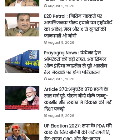
August 5, 2026
E20 Petrol : नितिन गडकरी पर
आपत्तिजनक पोस्ट हटाने का हाईकोर्ट
का आदेश, मेटा और X से यूजर्स की
जानकारी भी मांगी
August 5, 2026
Prayagraj News : कंटेनर ट्रेन
ऑपरेटरों को बड़ी राहत, अब सिंगल
ऑल इंडिया लाइसेंस से पूरे भारतीय
रेल नेटवर्क पर होगा परिचालन
August 5, 2026
Article 370:अनुच्छेद 370 हटने के
सात वर्ष पूरे, पीएम मोदी बोले जम्मू-
कश्मीर और लद्दाख ने विकास की नई
दिशा पकड़ी
August 5, 2026
UP Election 2027: सपा के PDA की
काट के लिए बीजेपी की नई रणनीति,
गैर-यादव OBC और गैर-जाटव