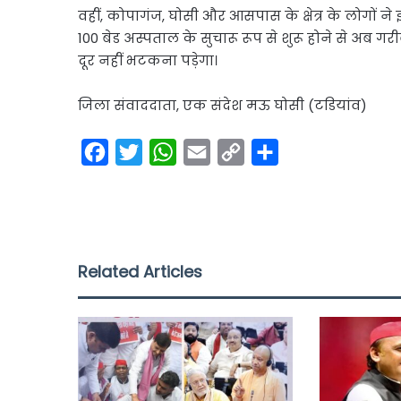
वहीं, कोपागंज, घोसी और आसपास के क्षेत्र के लोगों 
100 बेड अस्पताल के सुचारू रूप से शुरू होने से अब 
दूर नहीं भटकना पड़ेगा।
जिला संवाददाता, एक संदेश मऊ घोसी (टडियांव)
F
T
W
E
C
S
a
w
h
m
o
h
c
i
a
a
p
a
e
t
t
i
y
r
b
t
s
l
L
e
Related Articles
o
e
A
i
o
r
p
n
k
p
k