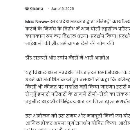
Link
Share
Krishna
June 16, 2026
Mau News-
उत्तर प्रदेश सरकार द्वारा रजिस्ट्री कार्
करने के निर्णय के विरोध में आज घोसी तहसील परिसर में ड
कामकाज ठप कर विशाल धरना-प्रदर्शन किया। प्रदर
नारेबाजी की और इसे वापस लेने की मांग की।
डीड राइटरों और स्टांप वेंडरों में भारी आक्रोश
यह विशाल धरना-प्रदर्शन डीड राइटर एसोसिएशन के अध्
धरने को संबोधित करते हुए वक्ताओं ने कहा कि रजिस्
किसी भी कीमत पर बर्दाश्त नहीं किया जाएगा। इससे 
से जुड़े हजारों परिवारों के सामने रोजी-रोटी का संकट
तहसील बार और डिस्ट्रिक्ट बार का मिला खुला समर्थ
इस आंदोलन को उस समय और मजबूती मिली जब घोसी 
शामिल होकर अपना पूर्ण समर्थन घोषित किया। आंदोल