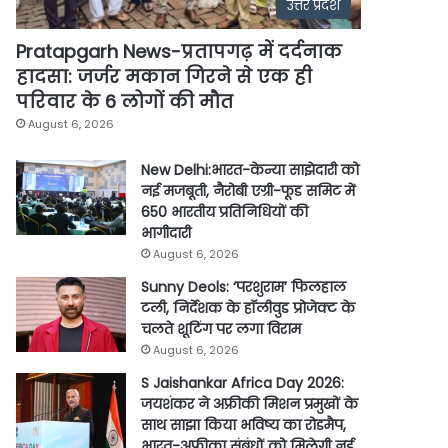
उत्तर प्रदेश
Pratapgarh News-प्रतापगढ़ में दर्दनाक
हादसा: जर्जर मकान गिरने से एक ही
परिवार के 6 लोगों की मौत
August 6, 2026
New Delhi:भारत-केन्या साझेदारी को
नई मजबूती, नैरोबी एग्री-फूड समिट में
650 भारतीय प्रतिनिधियों की
भागीदारी
August 6, 2026
Sunny Deols: ‘परशुराम’ फिलहाल
टली, निर्देशक के हॉलीवुड प्रोजेक्ट के
चलते शूटिंग पर लगा विराम
August 6, 2026
S Jaishankar Africa Day 2026:
जयशंकर ने अफ्रीकी मिशन प्रमुखों के
साथ साझा किया भविष्य का रोडमैप,
भारत-अफ्रीका संबंधों को मिलेगी नई