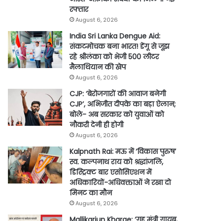
रफ्तार
August 6, 2026
India Sri Lanka Dengue Aid:
संकटमोचक बना भारत! डेंगू से जूझ
रहे श्रीलंका को भेजी 500 लीटर
मैलाथियान की खेप
August 6, 2026
CJP: ‘बेरोजगारों की आवाज बनेगी
CJP’, अभिजीत दीपके का बड़ा ऐलान;
बोले- अब सरकार को युवाओं को
नौकरी देनी ही होगी
August 6, 2026
Kalpnath Rai: मऊ में ‘विकास पुरुष’
स्व. कल्पनाथ राय को श्रद्धांजलि,
डिस्ट्रिक्ट बार एसोसिएशन में
अधिकारियों-अधिवक्ताओं ने रखा दो
मिनट का मौन
August 6, 2026
Mallikarjun Kharge: ‘गृह मंत्री गायब,