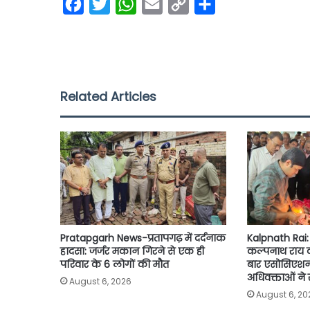
F
T
W
E
C
S
a
w
h
m
o
h
c
i
a
a
p
a
e
t
t
i
y
r
b
t
s
l
L
e
Related Articles
o
e
A
i
o
r
p
n
k
p
k
Pratapgarh News-प्रतापगढ़ में दर्दनाक
Kalpnath Rai: 
हादसा: जर्जर मकान गिरने से एक ही
कल्पनाथ राय को 
परिवार के 6 लोगों की मौत
बार एसोसिएशन 
अधिवक्ताओं ने
August 6, 2026
August 6, 20