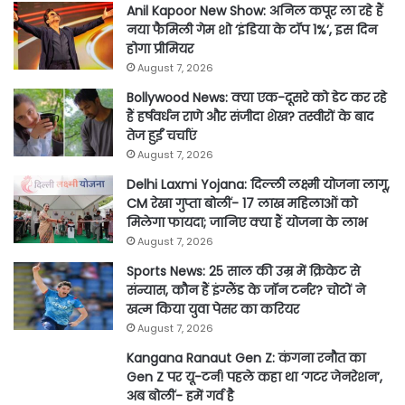
Anil Kapoor New Show: अनिल कपूर ला रहे हैं
नया फैमिली गेम शो ‘इंडिया के टॉप 1%’, इस दिन
होगा प्रीमियर
August 7, 2026
Bollywood News: क्या एक-दूसरे को डेट कर रहे
हैं हर्षवर्धन राणे और संजीदा शेख? तस्वीरों के बाद
तेज हुईं चर्चाएं
August 7, 2026
Delhi Laxmi Yojana: दिल्ली लक्ष्मी योजना लागू,
CM रेखा गुप्ता बोलीं- 17 लाख महिलाओं को
मिलेगा फायदा; जानिए क्या हैं योजना के लाभ
August 7, 2026
Sports News: 25 साल की उम्र में क्रिकेट से
संन्यास, कौन हैं इंग्लैंड के जॉन टर्नर? चोटों ने
खत्म किया युवा पेसर का करियर
August 7, 2026
Kangana Ranaut Gen Z: कंगना रनौत का
Gen Z पर यू-टर्न! पहले कहा था ‘गटर जेनरेशन’,
अब बोलीं- हमें गर्व है