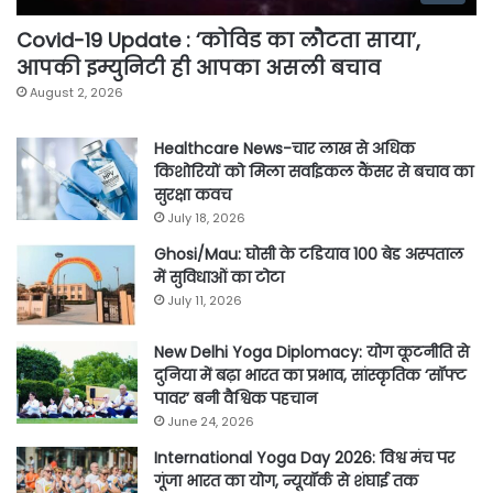
Covid-19 Update : ‘कोविड का लौटता साया’,
आपकी इम्युनिटी ही आपका असली बचाव
August 2, 2026
Healthcare News-चार लाख से अधिक
किशोरियों को मिला सर्वाइकल कैंसर से बचाव का
सुरक्षा कवच
July 18, 2026
Ghosi/Mau: घोसी के टडियाव 100 बेड अस्पताल
में सुविधाओं का टोटा
July 11, 2026
New Delhi Yoga Diplomacy: योग कूटनीति से
दुनिया में बढ़ा भारत का प्रभाव, सांस्कृतिक ‘सॉफ्ट
पावर’ बनी वैश्विक पहचान
June 24, 2026
International Yoga Day 2026: विश्व मंच पर
गूंजा भारत का योग, न्यूयॉर्क से शंघाई तक