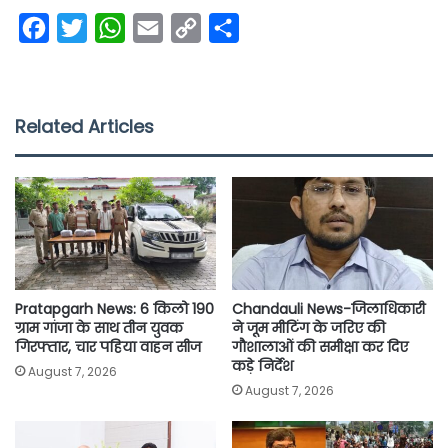
F
T
W
E
C
S
a
w
h
m
o
h
c
i
a
a
p
a
e
t
t
i
y
r
Related Articles
b
t
s
l
L
e
o
e
A
i
o
r
p
n
k
p
k
Pratapgarh News: 6 किलो 190
Chandauli News-जिलाधिकारी
ग्राम गांजा के साथ तीन युवक
ने जूम मीटिंग के जरिए की
गिरफ्तार, चार पहिया वाहन सीज
गौशालाओं की समीक्षा कर दिए
कड़े निर्देश
August 7, 2026
August 7, 2026