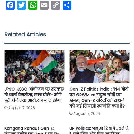
F
T
W
E
C
S
a
w
h
m
o
h
c
i
a
a
p
a
e
t
t
i
y
r
Related Articles
b
t
s
l
L
e
o
e
A
i
o
r
p
n
k
p
k
JPSC-JSSC आंदोलन पर सरकार
Gen-Z Politics India : ‘PM मोदी
से वार्ता बेनतीजा, छात्र बोले- मांगें
का GRWM vs राहुल गांधी का
पूरी होने तक आंदोलन जारी रहेगा
AMA’, Gen-Z वोटर्स को साधने
की नई सियासी रणनीति क्या है?
August 7, 2026
August 7, 2026
Kangana Ranaut Gen Z:
UP Politics: ‘बबुआ 12 बजे उठते थे,