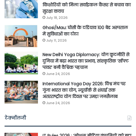
किशोरियों को मिला सर्वाइकल कैंसर से बचाव का
सुरक्षा कवच
July 18, 2026
Ghosi/Mau: घोसी के टडियाव 100 बेड अस्पताल
में सुविधाओं का टोटा
July 11, 2026
New Delhi Yoga Diplomacy: योग कूटनीति से
दुनिया में बढ़ा भारत का प्रभाव, सांस्कृतिक ‘सॉफ्ट
पावर’ बनी वैश्विक पहचान
June 24, 2026
International Yoga Day 2026: विश्व मंच पर
गूंजा भारत का योग, न्यूयॉर्क से शंघाई तक
अंतरराष्ट्रीय योग दिवस पर उमड़ा जनसैलाब
June 24, 2026
टेक्नॉलजी
IT Rules 2026 : ‘सोशल मीडिया कंपनियों को बड़ा