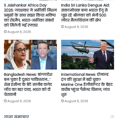
S Jaishankar Africa Day
India Sri Lanka Dengue Aid:
2026: जयशंकर ने अफ्रीकी मिशन
संकटमोचक बना भारत! डेंगू से
प्रमुखों के साथ साझा किया भविष्य
जूझ रहे श्रीलंका को भेजी 500
का रोडमैप, भारत-अफ्रीका संबंधों
लीटर मैलाथियान की खेप
को मिलेगी नई रफ्तार
August 6, 2026
August 6, 2026
Bangladesh News: बांग्लादेश
International News: डोनाल्ड
बन चुका है दूसरा पाकिस्तान…’
ट्रंप की सुरक्षा में बड़ी चूक?
शेख हसीना के बेटे साजीब वाजेद
Marine One हेलीकॉप्टर के बेहद
जॉय का बड़ा दावा, भारत को दी
करीब पहुंचा पैसेंजर विमान, जांच
चेतावनी
शुरू
August 6, 2026
August 6, 2026
ताज़ा समाचार