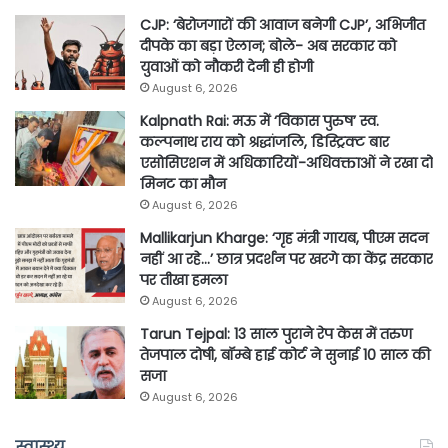
CJP: ‘बेरोजगारों की आवाज बनेगी CJP’, अभिजीत
दीपके का बड़ा ऐलान; बोले- अब सरकार को
युवाओं को नौकरी देनी ही होगी
August 6, 2026
Kalpnath Rai: मऊ में ‘विकास पुरुष’ स्व.
कल्पनाथ राय को श्रद्धांजलि, डिस्ट्रिक्ट बार
एसोसिएशन में अधिकारियों-अधिवक्ताओं ने रखा दो
मिनट का मौन
August 6, 2026
Mallikarjun Kharge: ‘गृह मंत्री गायब, पीएम सदन
नहीं आ रहे…’ छात्र प्रदर्शन पर खरगे का केंद्र सरकार
पर तीखा हमला
August 6, 2026
Tarun Tejpal: 13 साल पुराने रेप केस में तरुण
तेजपाल दोषी, बॉम्बे हाई कोर्ट ने सुनाई 10 साल की
सजा
August 6, 2026
स्वास्थ्य