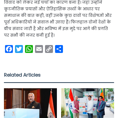
विवाद को लेकर नई चर्चा का कारण बना है। जहां उन्होंने
कूटनीतिक प्रयासों और ऐतिहासिक तथ्यों के आधार पर
समाधान की बात कही, वहीं उनके कुछ दावों पर विशेषज्ञों और
पूर्व अधिकारियों ने सवाल भी उठाए हैं। फिलहाल दोनों देशों के
बीच संवाद जारी है और भविष्य में इस मुद्दे पर आगे की प्रगति
पर सभी की नजर बनी हुई है।
F
T
W
E
C
S
a
w
h
m
o
h
c
i
a
a
p
a
e
t
t
i
y
r
Related Articles
b
t
s
l
L
e
o
e
A
i
o
r
p
n
k
p
k