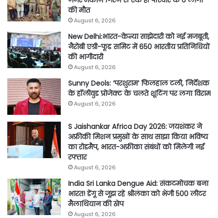
की मौत
August 6, 2026
New Delhi:भारत-केन्या साझेदारी को नई मजबूती,
नैरोबी एग्री-फूड समिट में 650 भारतीय प्रतिनिधियों
की भागीदारी
August 6, 2026
Sunny Deols: ‘परशुराम’ फिलहाल टली, निर्देशक
के हॉलीवुड प्रोजेक्ट के चलते शूटिंग पर लगा विराम
August 6, 2026
S Jaishankar Africa Day 2026: जयशंकर ने
अफ्रीकी मिशन प्रमुखों के साथ साझा किया भविष्य
का रोडमैप, भारत-अफ्रीका संबंधों को मिलेगी नई
रफ्तार
August 6, 2026
India Sri Lanka Dengue Aid: संकटमोचक बना
भारत! डेंगू से जूझ रहे श्रीलंका को भेजी 500 लीटर
मैलाथियान की खेप
August 6, 2026