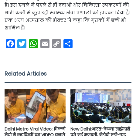
है। इस हमले ने पहले से ही दवाओं और चिकित्सा उपकरणों की
भारी कमी से जूझ रही स्वास्थ्य सेवा प्रणाली को झटका दिया है।
एक अन्य अस्पताल की डॉक्टर ने कहा कि मृतकों में बच्चे भी
शामिल हैं।
F
T
W
E
C
S
a
w
h
m
o
h
c
i
a
a
p
a
e
t
t
i
y
r
Related Articles
b
t
s
l
L
e
o
e
A
i
o
r
p
n
k
p
k
Delhi Metro Viral Video: दिल्ली
New Delhi:भारत-केन्या साझेदारी
मेट्रो में लड़कियों का VIDEO बनाते
को नई मजबूती, नैरोबी एग्री-फूड