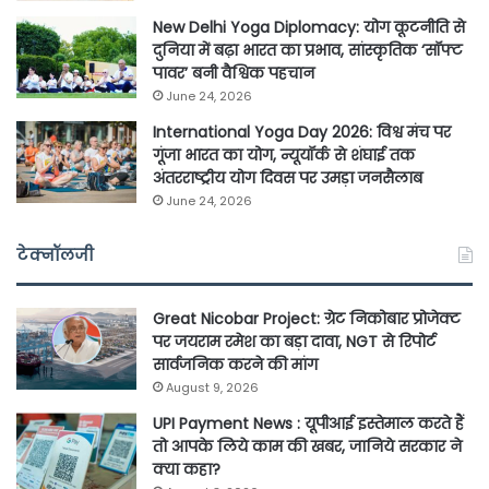
New Delhi Yoga Diplomacy: योग कूटनीति से
दुनिया में बढ़ा भारत का प्रभाव, सांस्कृतिक ‘सॉफ्ट
पावर’ बनी वैश्विक पहचान
June 24, 2026
International Yoga Day 2026: विश्व मंच पर
गूंजा भारत का योग, न्यूयॉर्क से शंघाई तक
अंतरराष्ट्रीय योग दिवस पर उमड़ा जनसैलाब
June 24, 2026
टेक्नॉलजी
Great Nicobar Project: ग्रेट निकोबार प्रोजेक्ट
पर जयराम रमेश का बड़ा दावा, NGT से रिपोर्ट
सार्वजनिक करने की मांग
August 9, 2026
UPI Payment News : यूपीआई इस्तेमाल करते हैं
तो आपके लिये काम की खबर, जानिये सरकार ने
क्या कहा?