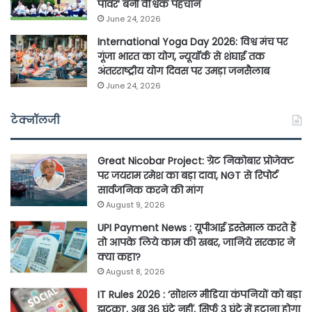
पावर’ बनी वैश्विक पहचान
June 24, 2026
International Yoga Day 2026: विश्व मंच पर
गूंजा भारत का योग, न्यूयॉर्क से शंघाई तक
अंतरराष्ट्रीय योग दिवस पर उमड़ा जनसैलाब
June 24, 2026
टेक्नॉलजी
Great Nicobar Project: ग्रेट निकोबार प्रोजेक्ट
पर जयराम रमेश का बड़ा दावा, NGT से रिपोर्ट
सार्वजनिक करने की मांग
August 9, 2026
UPI Payment News : यूपीआई इस्तेमाल करते हैं
तो आपके लिये काम की खबर, जानिये सरकार ने
क्या कहा?
August 8, 2026
IT Rules 2026 : ‘सोशल मीडिया कंपनियों को बड़ा
झटका’, अब 36 घंटे नहीं, सिर्फ 3 घंटे में हटाना होगा