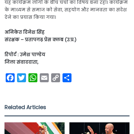
यह कार्यक्रम लोगों के बीच चर्चा का विषय बना रहा। कार्यक्रम
के माध्यम से समाज को सेवा, सहयोग और मानवता का संदेश
देने का प्रयास किया गया।
अनिकेत दिनेश सिंह
संरक्षक – प्रतापगढ़ प्रेस क्लब (उ.प्र.)
रिपोर्ट : उमेश पाण्डेय
जिला संवाददाता,
F
T
W
E
C
S
a
w
h
m
o
h
c
i
a
a
p
a
e
t
t
i
y
r
Related Articles
b
t
s
l
L
e
o
e
A
i
o
r
p
n