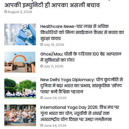
आपकी इम्युनिटी ही आपका असली बचाव
August 2, 2026
Healthcare News-चार लाख से अधिक
किशोरियों को मिला सर्वाइकल कैंसर से बचाव का
सुरक्षा कवच
July 18, 2026
Ghosi/Mau: घोसी के टडियाव 100 बेड अस्पताल
में सुविधाओं का टोटा
July 11, 2026
New Delhi Yoga Diplomacy: योग कूटनीति से
दुनिया में बढ़ा भारत का प्रभाव, सांस्कृतिक ‘सॉफ्ट
पावर’ बनी वैश्विक पहचान
June 24, 2026
International Yoga Day 2026: विश्व मंच पर
गूंजा भारत का योग, न्यूयॉर्क से शंघाई तक
अंतरराष्ट्रीय योग दिवस पर उमड़ा जनसैलाब
June 24, 2026