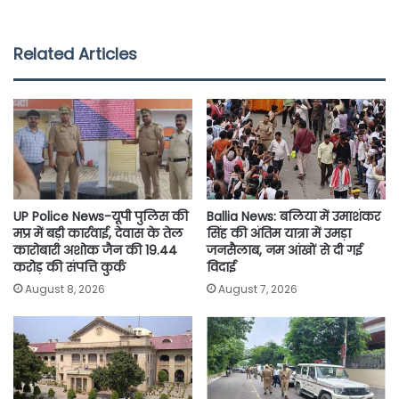
c
i
a
a
p
a
e
t
t
i
y
r
Related Articles
b
t
s
l
L
e
o
e
A
i
o
r
p
n
k
p
k
UP Police News-यूपी पुलिस की
Ballia News: बलिया में उमाशंकर
मप्र में बड़ी कार्रवाई, देवास के तेल
सिंह की अंतिम यात्रा में उमड़ा
कारोबारी अशोक जैन की 19.44
जनसैलाब, नम आंखों से दी गई
करोड़ की संपत्ति कुर्क
विदाई
August 8, 2026
August 7, 2026