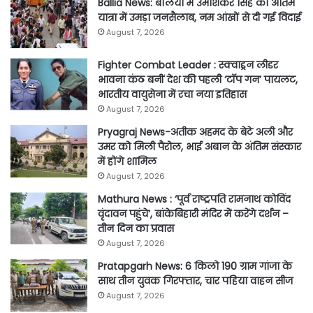
Ballia News: बलिया में उमाशंकर सिंह की अंतिम
यात्रा में उमड़ा जनसैलाब, नम आंखों से दी गई विदाई
August 7, 2026
Fighter Combat Leader : स्क्वाड्रन लीडर
भावना कंठ बनीं देश की पहली ‘टॉप गन’ पायलट,
भारतीय वायुसेना में रचा नया इतिहास
August 7, 2026
Pryagraj News-अतीक अहमद के बेटे अली और
उमर को मिली पैरोल, भाई अबान के अंतिम संस्कार
में होंगे शामिल
August 7, 2026
Mathura News : ‘पूर्व राष्ट्रपति रामनाथ कोविंद
वृंदावन पहुंचे’, बांकेबिहारी मंदिर में करेंगे दर्शन –
तीन दिन का प्रवास
August 7, 2026
Pratapgarh News: 6 किलो 190 ग्राम गांजा के
साथ तीन युवक गिरफ्तार, चार पहिया वाहन सीज
August 7, 2026