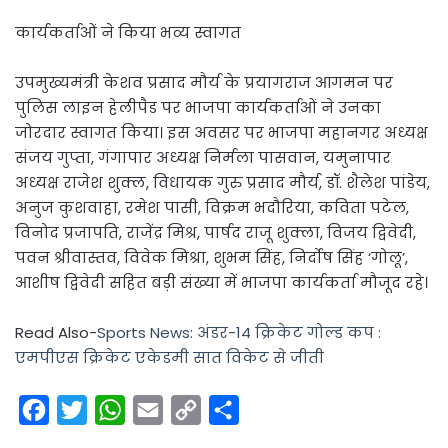
कार्यकर्ताओं ने किया भव्य स्वागत
उपमुख्यमंत्री केशव प्रसाद मौर्य के प्रयागराज आगमन पर
पुलिस लाइन हेलीपैड पर भाजपा कार्यकर्ताओं ने उनका
जोरदार स्वागत किया। इस अवसर पर भाजपा महानगर अध्यक्ष
संजय गुप्ता, गंगापार अध्यक्ष निर्मला पासवान, यमुनापार
अध्यक्ष राजेश शुक्ल, विधायक गुरु प्रसाद मौर्य, डॉ. शैलेश पांडेय,
अनुज कुशवाहा, रमेश पासी, विक्रम भदौरिया, कविता पटेल,
विनोद प्रजापति, राजेंद्र मिश्र, पार्षद राजू शुक्ला, विजय द्विवेदी,
पवन श्रीवास्तव, विवेक मिश्रा, शुभम सिंह, निर्दोष सिंह ‘गोलू’,
आशीष द्विवेदी सहित बड़ी संख्या में भाजपा कार्यकर्ता मौजूद रहे।
Read Also-
Sports News: अंडर-14 क्रिकेट गोल्ड कप :
एमपीएस क्रिकेट एकेडमी सात विकेट से जीती
F
T
W
E
C
S
a
w
h
m
o
h