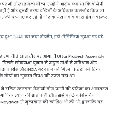
y
पर भी तीखा हमला बोला। उन्होंने आरोप लगाया कि बीजेपी
र रही है और दूसरी तरफ दलितों के अधिकार कमजोर किए जा
याचार की घटनाएं बढ़ रही हैं और कांग्रेस अब बाबा साहेब अंबेडकर
य हुआ QUAD का नया रोडमैप, इंडो-पैसिफिक सुरक्षा पर बड़े
ी यह रणनीति खास तौर पर आगामी
Uttar Pradesh Assembly
ै। पिछले लोकसभा चुनाव में राहुल गांधी ने संविधान और
फायदा कांग्रेस और INDIA गठबंधन को मिला। कई राजनीतिक
ं के वोटों का झुकाव विपक्ष की तरफ बढ़ा था।
में दलित स्वतंत्रता सेनानी वीरा पासी की प्रतिमा का अनावरण
जिक न्याय की बात कही थी। इससे पहले कांग्रेस के
े
Mayawati
से मुलाकात की कोशिश भी की थी, हालांकि यह