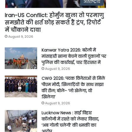
अंतर्राष्ट्रीय
Iran-US Conflict: होर्मुज खुला तो परमाणु
समझौते की शर्त छोड़ सकते हैं ट्रंप, रिपोर्ट
में चौंकाने दावा
August 9, 2026
Kanwar Yatra 2026: बरेली में
मांसाहारी खाना बेचने वाली दुकानों पर
पुलिस की कार्रवाई, चार हिरासत में
August 9, 2026
CWG 2026: पदक विजेताओं से मिले
पीएम मोदी, खिलाड़ियों के साथ साझा
की रील; बोले- ‘जो खेलेगा, वो
खिलेगा’
August 9, 2026
Lucknow News : साईं विहार
कॉलोनी में रास्ते को लेकर विवाद,
‘अब गोली चलेगी’ की धमकी का
आरोप