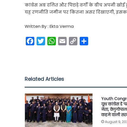
कांग्रेस अब दलित और पिछड़े वर्गों के बीच अपनी खोई
यह रणनीति जमीन पर कितना असर दिखाएगी, इसका जवा
Written By : Ekta Verma
F
T
W
E
C
S
a
w
h
m
o
h
c
i
a
a
p
a
e
t
t
i
y
r
b
t
s
l
L
e
Related Articles
o
e
A
i
o
r
p
n
Youth Congr
k
p
k
यूथ कांग्रेस डे 
नेता, वेणुगोपाल
कहने वाली सर
August 9, 20