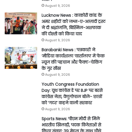
August 9, 2026
Lucknow News : काकोरी कांड के
अमर शहीदों को जश्न-ए-आज़ादी ट्रस्ट
ने दी श्रद्धांजलि, बिस्मिल-अशफाक
की दोस्ती को किया याद
August 9, 2026
Barabanki News : पत्रकारों ने
‘मीडिया कार्यशाला ‘वार्तालाप’ में फेक
न्यूज की पहचान और फैक्ट-चेकिंग
के गुर सीख
August 9, 2026
Youth Congress Foundation
Day: यूथ कांग्रेस डे पर BJP पर बरसे
कांग्रेस नेता, वेणुगोपाल बोले- छात्रों
को ‘गटर’ कहने वाली सरकार
August 9, 2026
Sports News: पीएम मोदी से मिले
भारतीय खिलाड़ी, पदक विजेताओं से
किया संवाद; 39 मेडल के साथ चौथे