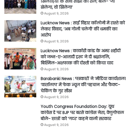
खिलाड़ियों के साथ साझा की रील; बोले- ‘जो
खेलेगा, वो खिलेगा’
August 9, 2026
Lucknow News : साईं विहार कॉलोनी में रास्ते को
लेकर विवाद, ‘अब गोली चलेगी’ की धमकी का
आरोप
August 9, 2026
Lucknow News : काकोरी कांड के अमर शहीदों
को जश्न-ए-आज़ादी ट्रस्ट ने दी श्रद्धांजलि,
बिस्मिल-अशफाक की दोस्ती को किया याद
August 9, 2026
Barabanki News : पत्रकारों ने ‘मीडिया कार्यशाला
‘वार्तालाप’ में फेक न्यूज की पहचान और फैक्ट-
चेकिंग के गुर सीख
August 9, 2026
Youth Congress Foundation Day: यूथ
कांग्रेस डे पर BJP पर बरसे कांग्रेस नेता, वेणुगोपाल
बोले- छात्रों को ‘गटर’ कहने वाली सरकार
August 9, 2026