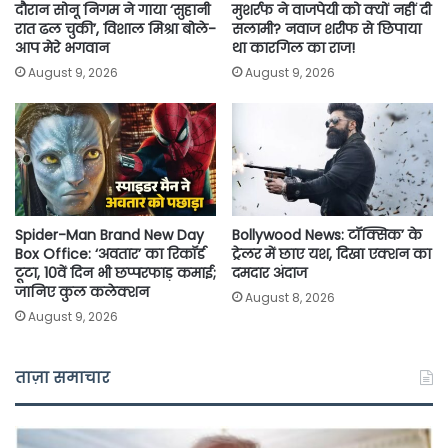
o
r
p
n
दौरान सोनू निगम ने गाया ‘सुहानी
मुशर्रफ ने वाजपेयी को क्यों नहीं दी
रात ढल चुकी’, विशाल मिश्रा बोले-
सलामी? नवाज शरीफ से छिपाया
k
p
k
आप मेरे भगवान
था कारगिल का राज!
August 9, 2026
August 9, 2026
Spider-Man Brand New Day
Bollywood News: टॉक्सिक’ के
Box Office: ‘अवतार’ का रिकॉर्ड
ट्रेलर में छाए यश, दिखा एक्शन का
टूटा, 10वें दिन भी छप्परफाड़ कमाई;
दमदार अंदाज
जानिए कुल कलेक्शन
August 8, 2026
August 9, 2026
ताज़ा समाचार