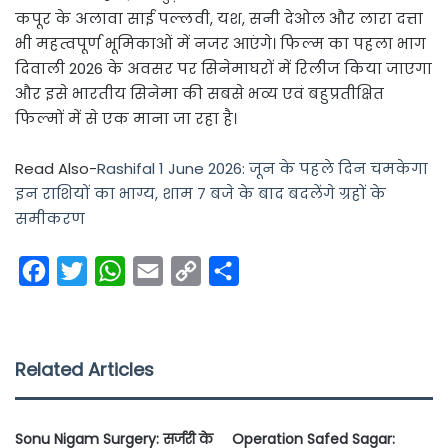
कपूर के अलावा साई पल्लवी, यश, सनी देओल और लारा दत्ता
भी महत्वपूर्ण भूमिकाओं में नजर आएंगे। फिल्म का पहला भाग
दिवाली 2026 के अवसर पर सिनेमाघरों में रिलीज किया जाएगा
और इसे भारतीय सिनेमा की सबसे भव्य एवं बहुप्रतीक्षित
फिल्मों में से एक माना जा रहा है।
Read Also-
Rashifal 1 June 2026: जून के पहले दिन चमकेगा
इन राशियों का भाग्य, शाम 7 बजे के बाद बदलेंगे ग्रहों के
समीकरण
F
T
W
E
C
S
a
w
h
m
o
h
c
i
a
a
p
a
e
t
t
i
y
r
Related Articles
b
t
s
l
L
e
o
e
A
i
Sonu Nigam Surgery: सर्जरी के
Operation Safed Sagar: