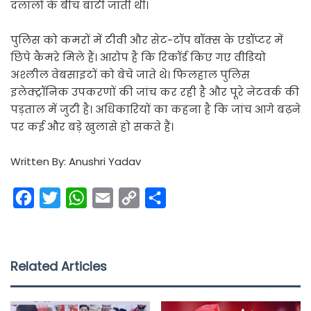
दलालों के बीच बांटी जाती थी।
पुलिस को कमरों में टीवी और सेट-टॉप बॉक्स के एडॉप्टर में
छिपे कैमरे मिले हैं। आरोप है कि रिकॉर्ड किए गए वीडियो
अश्लील वेबसाइटों को बेचे जाते थे। फिलहाल पुलिस
इलेक्ट्रॉनिक उपकरणों की जांच कर रही है और पूरे नेटवर्क की
पड़ताल में जुटी है। अधिकारियों का कहना है कि जांच आगे बढ़ने
पर कई और बड़े खुलासे हो सकते हैं।
Written By: Anushri Yadav
F
T
W
E
C
S
a
w
h
m
o
h
c
i
a
a
p
a
e
t
t
i
y
r
Related Articles
b
t
s
l
L
e
o
e
A
i