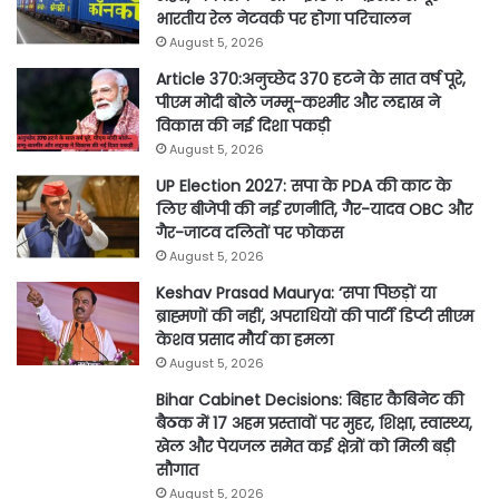
भारतीय रेल नेटवर्क पर होगा परिचालन
August 5, 2026
Article 370:अनुच्छेद 370 हटने के सात वर्ष पूरे,
पीएम मोदी बोले जम्मू-कश्मीर और लद्दाख ने
विकास की नई दिशा पकड़ी
August 5, 2026
UP Election 2027: सपा के PDA की काट के
लिए बीजेपी की नई रणनीति, गैर-यादव OBC और
गैर-जाटव दलितों पर फोकस
August 5, 2026
Keshav Prasad Maurya: ‘सपा पिछड़ों या
ब्राह्मणों की नहीं, अपराधियों की पार्टी डिप्टी सीएम
केशव प्रसाद मौर्य का हमला
August 5, 2026
Bihar Cabinet Decisions: बिहार कैबिनेट की
बैठक में 17 अहम प्रस्तावों पर मुहर, शिक्षा, स्वास्थ्य,
खेल और पेयजल समेत कई क्षेत्रों को मिली बड़ी
सौगात
August 5, 2026