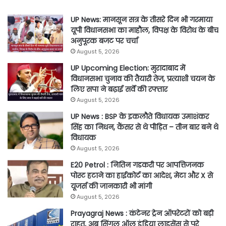
UP News: मानसून सत्र के तीसरे दिन भी गरमाया
यूपी विधानसभा का माहौल, विपक्ष के विरोध के बीच
अनुपूरक बजट पर चर्चा
August 5, 2026
UP Upcoming Election: मुरादाबाद में
विधानसभा चुनाव की तैयारी तेज, प्रत्याशी चयन के
लिए सपा ने बढ़ाई सर्वे की रफ्तार
August 5, 2026
UP News : BSP के इकलौते विधायक उमाशंकर
सिंह का निधन, कैंसर से थे पीड़ित – तीन बार बने थे
विधायक
August 5, 2026
E20 Petrol : नितिन गडकरी पर आपत्तिजनक
पोस्ट हटाने का हाईकोर्ट का आदेश, मेटा और X से
यूजर्स की जानकारी भी मांगी
August 5, 2026
Prayagraj News : कंटेनर ट्रेन ऑपरेटरों को बड़ी
राहत, अब सिंगल ऑल इंडिया लाइसेंस से पूरे