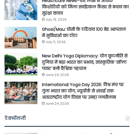
Healthcare News-चार लाख से अधिक
किशोरियों को मिला सर्वाइकल कैंसर से बचाव का
सुरक्षा कवच
July 18, 2026
Ghosi/Mau: घोसी के टडियाव 100 बेड अस्पताल
में सुविधाओं का टोटा
July 11, 2026
New Delhi Yoga Diplomacy: योग कूटनीति से
दुनिया में बढ़ा भारत का प्रभाव, सांस्कृतिक ‘सॉफ्ट
पावर’ बनी वैश्विक पहचान
June 24, 2026
International Yoga Day 2026: विश्व मंच पर
गूंजा भारत का योग, न्यूयॉर्क से शंघाई तक
अंतरराष्ट्रीय योग दिवस पर उमड़ा जनसैलाब
June 24, 2026
टेक्नॉलजी