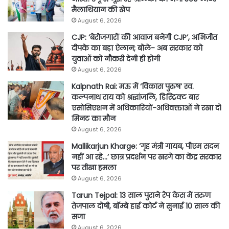
मैलाथियान की खेप
August 6, 2026
CJP: ‘बेरोजगारों की आवाज बनेगी CJP’, अभिजीत
दीपके का बड़ा ऐलान; बोले- अब सरकार को
युवाओं को नौकरी देनी ही होगी
August 6, 2026
Kalpnath Rai: मऊ में ‘विकास पुरुष’ स्व.
कल्पनाथ राय को श्रद्धांजलि, डिस्ट्रिक्ट बार
एसोसिएशन में अधिकारियों-अधिवक्ताओं ने रखा दो
मिनट का मौन
August 6, 2026
Mallikarjun Kharge: ‘गृह मंत्री गायब, पीएम सदन
नहीं आ रहे…’ छात्र प्रदर्शन पर खरगे का केंद्र सरकार
पर तीखा हमला
August 6, 2026
Tarun Tejpal: 13 साल पुराने रेप केस में तरुण
तेजपाल दोषी, बॉम्बे हाई कोर्ट ने सुनाई 10 साल की
सजा
August 6, 2026