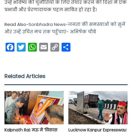
उन्हें भविष्य की चुनौतियों के लिए तैयार करने की दिशा में एक
प्रभावी और प्रेरणादायक पहल साबित हो रहा है।
Read Also-
Sonbhadra News-जनता की समस्याओं को सुनें
और उन्हें उचित मंच तक पहुँचाएं- अभिषेक चौबे
F
T
W
E
C
S
a
w
h
m
o
h
c
i
a
a
p
a
e
t
t
i
y
r
Related Articles
b
t
s
l
L
e
o
e
A
i
o
r
p
n
k
p
k
Kalpnath Rai: मऊ में ‘विकास
Lucknow Kanpur Expressway: