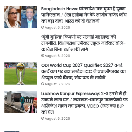
Bangladesh News: बांग्लादेश बन चुका है दूसरा
पाकिस्तान…’ शेख हसीना के बेटे साजीब वाजेद जॉय
का बड़ा दावा, भारत को दी चेतावनी
August 6, 2026
‘गूंगी गुड़िया’ टिप्पणी पर गरमाई महाराष्ट्र की
राजनीति, विधानसभा स्पीकर राहुल नार्वेकर बोले-
कांग्रेस बिना शर्त माफी मांगे
August 6, 2026
ODI World Cup 2027 Qualifier: 2027 वनडे
वर्ल्ड कप पर बड़ा अपडेट! ICC ने क्वालीफायर का
शेड्यूल जारी किया, नोट कर लें तारीखें
August 6, 2026
Lucknow Kanpur Expressway: 2-3 हफ्ते में ही
उखड़ने लगा दम…’ लखनऊ-कानपुर एक्सप्रेसवे पर
अखिलेश यादव का हमला, VIDEO शेयर कर BJP
को घेरा
August 6, 2026