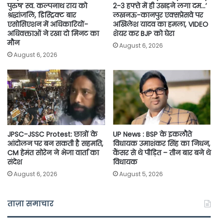
पुरुष’ स्व. कल्पनाथ राय को
2-3 हफ्ते में ही उखड़ने लगा दम…’
श्रद्धांजलि, डिस्ट्रिक्ट बार
लखनऊ-कानपुर एक्सप्रेसवे पर
एसोसिएशन में अधिकारियों-
अखिलेश यादव का हमला, VIDEO
अधिवक्ताओं ने रखा दो मिनट का
शेयर कर BJP को घेरा
मौन
August 6, 2026
August 6, 2026
JPSC-JSSC Protest: छात्रों के
UP News : BSP के इकलौते
आंदोलन पर बन सकती है सहमति,
विधायक उमाशंकर सिंह का निधन,
CM हेमंत सोरेन ने भेजा वार्ता का
कैंसर से थे पीड़ित – तीन बार बने थे
संदेश
विधायक
August 6, 2026
August 5, 2026
ताज़ा समाचार