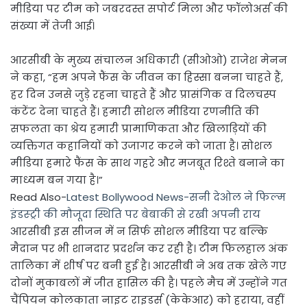
मीडिया पर टीम को जबरदस्त सपोर्ट मिला और फॉलोअर्स की
संख्या में तेजी आई।
आरसीबी के मुख्य संचालन अधिकारी (सीओओ) राजेश मेनन
ने कहा, “हम अपने फैंस के जीवन का हिस्सा बनना चाहते हैं,
हर दिन उनसे जुड़े रहना चाहते हैं और प्रासंगिक व दिलचस्प
कंटेंट देना चाहते हैं। हमारी सोशल मीडिया रणनीति की
सफलता का श्रेय हमारी प्रामाणिकता और खिलाड़ियों की
व्यक्तिगत कहानियों को उजागर करने को जाता है। सोशल
मीडिया हमारे फैंस के साथ गहरे और मजबूत रिश्ते बनाने का
माध्यम बन गया है।”
Read Also-
Latest Bollywood News-सनी देओल ने फिल्म
इंडस्ट्री की मौजूदा स्थिति पर बेबाकी से रखी अपनी राय
आरसीबी इस सीजन में न सिर्फ सोशल मीडिया पर बल्कि
मैदान पर भी शानदार प्रदर्शन कर रही है। टीम फिलहाल अंक
तालिका में शीर्ष पर बनी हुई है। आरसीबी ने अब तक खेले गए
दोनों मुकाबलों में जीत हासिल की है। पहले मैच में उन्होंने गत
चैंपियन कोलकाता नाइट राइडर्स (केकेआर) को हराया, वहीं