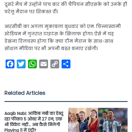
दूसरे मैच में उन्होंने पांच बार की चैंपियन सीएसके को उनके ही
घरेलू मैदान पर शिकस्त दी।
आरसीबी का अगला मुकाबला बुधवार को एम. चिन्नास्वामी
स्टेडियम में गुजरात टाइटंस के खिलाफ होगा। ऐसे में यह
देखना दिलचस्प होगा कि क्या टीम मैदान के साथ-साथ
सोशल मीडिया पर भी अपनी बढ़त बनाए रखेगी।
F
T
W
E
C
S
a
w
h
m
o
h
c
i
a
a
p
a
e
t
t
i
y
r
Related Articles
b
t
s
l
L
e
o
e
A
i
Aaqib Nabi: आकिब नबी का डेब्यू
o
r
p
n
रहा फीका! 5 ओवर में 27 रन, एक
भी विकेट नहीं… अब कैसे मिलेगी
k
p
k
Playing 11 में एंट्री?