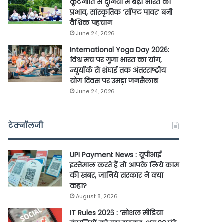
कूटनीति से दुनिया में बढ़ा भारत का
प्रभाव, सांस्कृतिक ‘सॉफ्ट पावर’ बनी
वैश्विक पहचान
June 24, 2026
International Yoga Day 2026:
विश्व मंच पर गूंजा भारत का योग,
न्यूयॉर्क से शंघाई तक अंतरराष्ट्रीय
योग दिवस पर उमड़ा जनसैलाब
June 24, 2026
टेक्नॉलजी
UPI Payment News : यूपीआई
इस्तेमाल करते हैं तो आपके लिये काम
की खबर, जानिये सरकार ने क्या
कहा?
August 8, 2026
IT Rules 2026 : ‘सोशल मीडिया