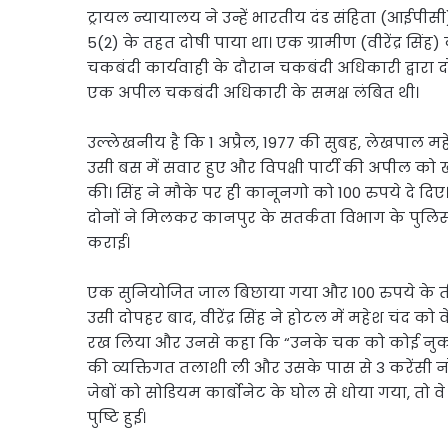
ट्रायल न्यायालय ने उन्हें भारतीय दंड संहिता (आईपी
5(2) के तहत दोषी पाया था। एक ग्रामीण (वीरेंद्र सि
चकबंदी कार्यवाही के दौरान चकबंदी अधिकारी द्वार
एक अपील चकबंदी अधिकारी के समक्ष लंबित थी।
उल्लेखनीय है कि 1 अप्रैल, 1977 की सुबह, लेखपाल महेश
उसी बस में सवार हुए और विपक्षी पार्टी की अपील को 
की। सिंह ने मौके पर ही कानूनगो को 100 रुपये दे दिए। ह
दोनों ने मिलकर कानपुर के सतर्कता विभाग के पुल
कराई।
एक सुनियोजित जाल बिछाया गया और 100 रुपये के 
उसी दोपहर बाद, वीरेंद्र सिंह ने होटल में महेश चंद को वे
रख लिया और उनसे कहा कि “उनके चक को कोई नुकसान 
की व्यक्तिगत तलाशी ली और उसके पास से 3 करेंसी 
जेबों को सोडियम कार्बोनेट के घोल से धोया गया, तो व
पुष्टि हुई।