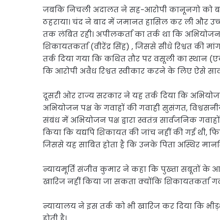
जबकि निचली अदालत ने सह-आरोपी कानूनगो को बरी कर
ठहराया। चंद ने बाद में जमानत हासिल कर ली और उच
तक लंबित रही। अपीलकर्ता का तर्क था कि अभियोजन प
शिकायतकर्ता (वीरेंद्र सिंह) , जिससे सीधे रिश्वत की 
तर्क दिया गया कि कथित तौर पर वसूली का स्थान (
कि आरोपी अवैध रिश्वत स्वीकार करने के लिए ऐसे सार
दूसरी ओर राज्य सरकार ने यह तर्क दिया कि अभियोजन
अभियोजन पक्ष के गवाहों की गवाही सुसंगत, विश्वसन
संबंध में अभियोजन पक्ष द्वारा स्वतंत्र सार्वजनिक गवाह
किया कि यद्यपि शिकायत की जांच नहीं की गई थी, फिर भी 
जिससे यह साबित होता है कि उनके पिता अस्थिर मानसिक 
न्यायमूर्ति संजीव कुमार ने कहा कि पुख्ता सबूतों
खारिज नहीं किया जा सकता क्योंकि शिकायतकर्ता गवा
न्यायालय ने इस तर्क को भी खारिज कर दिया कि भीड़
होती है।