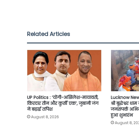
a
w
h
m
o
h
c
i
a
a
p
a
e
t
t
i
y
r
b
t
s
l
L
e
Related Articles
o
e
A
i
o
r
p
n
k
p
k
UP Politics : ‘योगी-अखिलेश-मायावती,
Lucknow News
किरदार तीन और कुर्सी एक’, जुबानी जंग
श्री बुद्धेश्वर धा
ने बढ़ाई तपिश
जनसंपर्क अभिया
हुआ शुभारंभ
August 8, 2026
August 8, 20