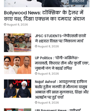
मनोरंजन
Bollywood News: टॉक्सिक’ के ट्रेलर में
छाए यश, दिखा एक्शन का दमदार अंदाज
August 8, 2026
JPSC STUDENTS-जेपीएससी छात्रों
ने शहादत दिवस पर निकाला मार्च
August 8, 2026
UP Politics : ‘योगी-अखिलेश-
मायावती, किरदार तीन और कुर्सी एक’,
जुबानी जंग ने बढ़ाई तपिश
August 8, 2026
Najaf Ashraf : आयतुल्लाह हाफिज
बशीर हुसैन नजफी से मौलाना यासूब
अब्बास की खास मुलाकात, शिक्षा और
अरबईन पर हुई चर्चा
August 8, 2026
UPI Payment News : यूपीआई