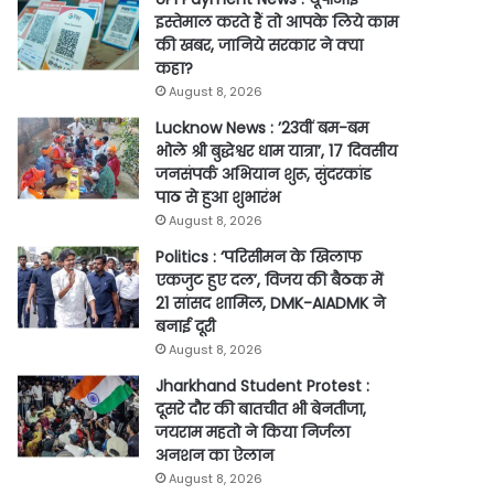
इस्तेमाल करते हैं तो आपके लिये काम
की खबर, जानिये सरकार ने क्या
कहा?
August 8, 2026
Lucknow News : ’23वीं बम-बम
भोले श्री बुद्धेश्वर धाम यात्रा’, 17 दिवसीय
जनसंपर्क अभियान शुरू, सुंदरकांड
पाठ से हुआ शुभारंभ
August 8, 2026
Politics : ‘परिसीमन के खिलाफ
एकजुट हुए दल’, विजय की बैठक में
21 सांसद शामिल, DMK-AIADMK ने
बनाई दूरी
August 8, 2026
Jharkhand Student Protest :
दूसरे दौर की बातचीत भी बेनतीजा,
जयराम महतो ने किया निर्जला
अनशन का ऐलान
August 8, 2026