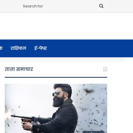
Search
for
के
राशिफल
ई-पेपर
ताज़ा समाचार