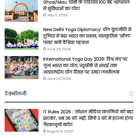
Ghosi/Mau: घोसी के टडियाव 100 बेड अस्पताल
में सुविधाओं का टोटा
July 11, 2026
New Delhi Yoga Diplomacy: योग कूटनीति से
दुनिया में बढ़ा भारत का प्रभाव, सांस्कृतिक ‘सॉफ्ट
पावर’ बनी वैश्विक पहचान
June 24, 2026
International Yoga Day 2026: विश्व मंच पर
गूंजा भारत का योग, न्यूयॉर्क से शंघाई तक
अंतरराष्ट्रीय योग दिवस पर उमड़ा जनसैलाब
June 24, 2026
टेक्नॉलजी
IT Rules 2026 : ‘सोशल मीडिया कंपनियों को बड़ा
झटका’, अब 36 घंटे नहीं, सिर्फ 3 घंटे में हटाना होगा
गैरकानूनी कंटेंट
August 6, 2026