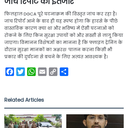
जांच रिपोर्ट का इंतजार
फिलहाल DGCA पूरे घटनाक्रम की विस्तृत जांच कर रहा है।
जांच रिपोर्ट आने के बाद ही यह स्पष्ट होगा कि हादसे के पीछे
वास्तविक कारण क्या था और भविष्य में ऐसी घटनाओं को
रोकने के लिए किन सुरक्षा उपायों को और सख्ती से लागू किया
जाएगा। विमानन विशेषज्ञों का मानना है कि फ्लाइंग ट्रेनिंग के
दौरान सुरक्षा मानकों का अक्षरशः पालन करना किसी भी
प्रकार की दुर्घटना से बचने के लिए अत्यंत आवश्यक है।
F
T
W
E
C
S
a
w
h
m
o
h
c
i
a
a
p
a
e
t
t
i
y
r
Related Articles
b
t
s
l
L
e
o
e
A
i
o
r
p
n