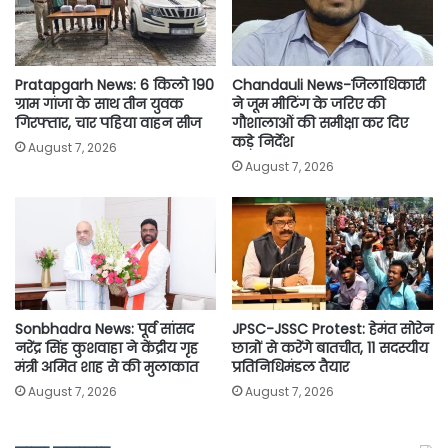
k
p
k
Pratapgarh News: 6 किलो 190
Chandauli News-जिलाधिकारी
ग्राम गांजा के साथ तीन युवक
ने जूम मीटिंग के जरिए की
गिरफ्तार, चार पहिया वाहन सीज
गौशालाओं की समीक्षा कर दिए
कड़े निर्देश
August 7, 2026
August 7, 2026
Sonbhadra News: पूर्व सांसद
JPSC-JSSC Protest: हेमंत सोरेन
नरेंद्र सिंह कुशवाहा ने केंद्रीय गृह
छात्रों से करेंगे बातचीत, 11 सदस्यीय
मंत्री अमित शाह से की मुलाकात
प्रतिनिधिमंडल तैयार
August 7, 2026
August 7, 2026