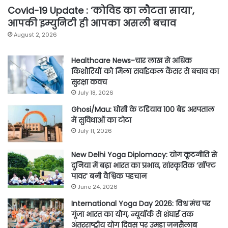
Covid-19 Update : ‘कोविड का लौटता साया’,
आपकी इम्युनिटी ही आपका असली बचाव
August 2, 2026
Healthcare News-चार लाख से अधिक
किशोरियों को मिला सर्वाइकल कैंसर से बचाव का
सुरक्षा कवच
July 18, 2026
Ghosi/Mau: घोसी के टडियाव 100 बेड अस्पताल
में सुविधाओं का टोटा
July 11, 2026
New Delhi Yoga Diplomacy: योग कूटनीति से
दुनिया में बढ़ा भारत का प्रभाव, सांस्कृतिक ‘सॉफ्ट
पावर’ बनी वैश्विक पहचान
June 24, 2026
International Yoga Day 2026: विश्व मंच पर
गूंजा भारत का योग, न्यूयॉर्क से शंघाई तक
अंतरराष्ट्रीय योग दिवस पर उमड़ा जनसैलाब