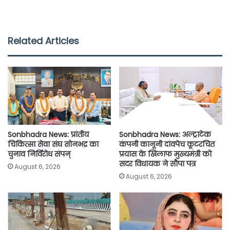
a
w
h
m
o
h
c
i
a
a
p
a
e
t
t
i
y
r
Related Articles
b
t
s
l
L
e
o
e
A
i
o
r
p
n
k
p
k
Sonbhadra News: प्रांतीय
Sonbhadra News: अल्ट्राटेक
चिकित्सा सेवा संघ सोनभद्र का
कंपनी कानूनी दांवपेच कूटरचित
चुनाव निर्विरोध संपन्
प्रयास के खिलाफ मुख्यमंत्री को
सदर विधायक ने सौपा पत्र
August 6, 2026
August 6, 2026