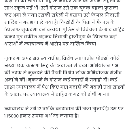
कक्षा 10 की छात्रा थी। वह 26 नवंबर 2016 को अपनी सहेली के
साथ स्कूल गई थी। उसी दौरान उसे एक युवक बहला फुसला
कर भगा ले गया। उसकी सहेली ने बताया उसे फैजल निवासी
ग़ालिब नगर भगा ले गया है। किशोरी के पिता ने फैजल के
खिलाफ मुकदमा दर्ज कराया। पुलिस ने विवेचना के बाद वाहिद
कमर पुत्र वकील अहमद निवासी हाजीपुरा के खिलाफ कई
धाराओं में न्यायालय में आरोप पत्र दाखिल किया।
मुकदमा अपर सत्र न्यायधीश, विशेष न्यायाधीश पोक्सो कोर्ट
संख्या एक करुणा सिंह की अदालत में चला। अभियोजन पक्ष
की तरफ से मुकदमे की पैरवी विशेष लोक अभियोजक संजीव
शर्मा ने की। मुकदमे के दौरान कई गवाहों ने गवाही दी। कई
साक्ष्य न्यायालय में पेश किए गए। गवाहों की गवाही तथा साक्ष्यों
के आधार पर न्यायालय ने वाहिद कमर को दोषी माना।
न्यायालय ने उसे 12 वर्ष के कारावास की सजा सुनाई है। उस पर
1,15000 हजार रुपया अर्थ दंड लगाया है।