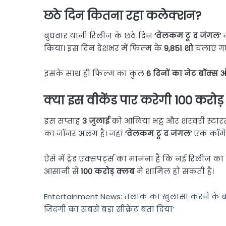
छठे दिन कितना रहा कलेक्शन?
बुधवार यानी रिलीज के छठे दिन
‘वेलकम टू द जंगल’
न
किया। इस दिन देशभर में फिल्म के
9,851 शो
चलाए ग
इसके साथ ही फिल्म का कुल
6 दिनों का नेट बॉक्स
क्या इस वीकेंड पार करेगी 100 करोड
इस सप्ताह
3 जुलाई
को आलिया भट्ट और शरवरी स्टार
का जॉनर अलग है। जहां
‘वेलकम टू द जंगल’
एक कॉमेडी
ऐसे में ट्रेड एक्सपर्ट्स का मानना है कि नई रिली
आसानी से
100 करोड़ क्लब
में शामिल हो सकती है।
Entertainment News: तलाक का खुलासा करने के बाद श
जिंदगी का सबसे बड़ा सीक्रेट बता दिया’