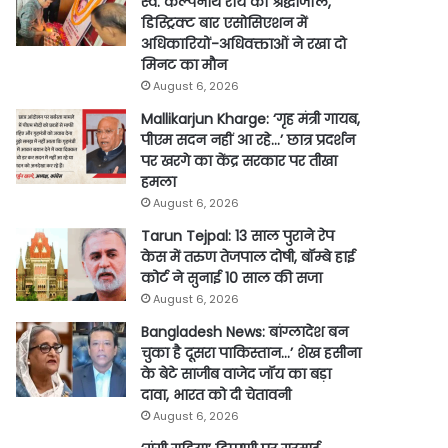
स्व. कल्पनाथ राय को श्रद्धांजलि,
डिस्ट्रिक्ट बार एसोसिएशन में
अधिकारियों-अधिवक्ताओं ने रखा दो
मिनट का मौन
August 6, 2026
Mallikarjun Kharge: ‘गृह मंत्री गायब,
पीएम सदन नहीं आ रहे…’ छात्र प्रदर्शन
पर खरगे का केंद्र सरकार पर तीखा
हमला
August 6, 2026
Tarun Tejpal: 13 साल पुराने रेप
केस में तरुण तेजपाल दोषी, बॉम्बे हाई
कोर्ट ने सुनाई 10 साल की सजा
August 6, 2026
Bangladesh News: बांग्लादेश बन
चुका है दूसरा पाकिस्तान…’ शेख हसीना
के बेटे साजीब वाजेद जॉय का बड़ा
दावा, भारत को दी चेतावनी
August 6, 2026