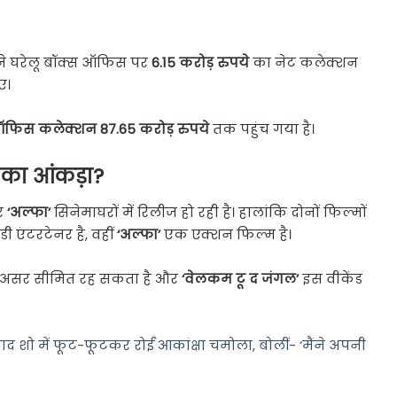
े घरेलू बॉक्स ऑफिस पर
6.15 करोड़ रुपये
का नेट कलेक्शन
ए।
 ऑफिस कलेक्शन 87.65 करोड़ रुपये
तक पहुंच गया है।
़ का आंकड़ा?
र
‘अल्फा’
सिनेमाघरों में रिलीज हो रही है। हालांकि दोनों फिल्मों
 एंटरटेनर है, वहीं
‘अल्फा’
एक एक्शन फिल्म है।
ज का असर सीमित रह सकता है और
‘वेलकम टू द जंगल’
इस वीकेंड
ो में फूट-फूटकर रोईं आकांक्षा चमोला, बोलीं- ‘मैंने अपनी