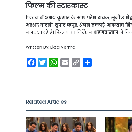
फिल्म की स्टारकास्ट
फिल्म में
अक्षय कुमार
के साथ
परेश रावल
,
सुनील शेट्
अरशद वारसी
,
तुषार कपूर
,
श्रेयस तलपड़े
,
आफताब शिव
नजर आ रहे हैं। फिल्म का निर्देशन
अहमद खान
ने किय
Written By: Ekta Verma
F
T
W
E
C
S
a
w
h
m
o
h
c
i
a
a
p
a
e
t
t
i
y
r
b
t
s
l
L
e
Related Articles
o
e
A
i
o
r
p
n
k
p
k