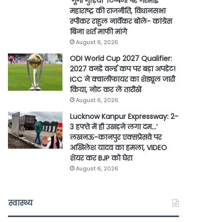
‘गूंगी गुड़िया’ टिप्पणी पर गरमाई
महाराष्ट्र की राजनीति, विधानसभा
स्पीकर राहुल नार्वेकर बोले- कांग्रेस
बिना शर्त माफी मांगे
August 6, 2026
ODI World Cup 2027 Qualifier:
2027 वनडे वर्ल्ड कप पर बड़ा अपडेट!
ICC ने क्वालीफायर का शेड्यूल जारी
किया, नोट कर लें तारीखें
August 6, 2026
Lucknow Kanpur Expressway: 2-
3 हफ्ते में ही उखड़ने लगा दम…’
लखनऊ-कानपुर एक्सप्रेसवे पर
अखिलेश यादव का हमला, VIDEO
शेयर कर BJP को घेरा
August 6, 2026
स्वास्थ्य