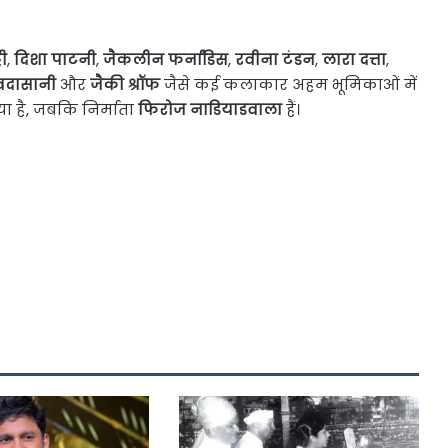
टी
,
दिशा पाटनी
,
जैकलीन फर्नांडिस
,
रवीना टंडन
,
लारा दत्ता
,
दासानी
और
जैकी श्रॉफ
जैसे कई कलाकार अहम भूमिकाओं में
ा है, जबकि निर्माता
फिरोज नाडियाडवाला
हैं।