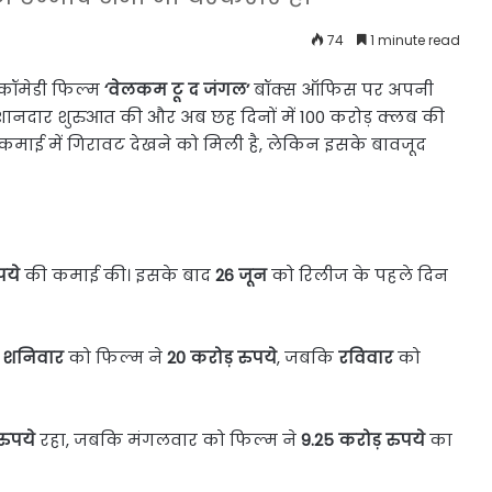
74
1 minute read
 कॉमेडी फिल्म
‘वेलकम टू द जंगल’
बॉक्स ऑफिस पर अपनी
े शानदार शुरुआत की और अब छह दिनों में 100 करोड़ क्लब की
ी कमाई में गिरावट देखने को मिली है, लेकिन इसके बावजूद
पये
की कमाई की। इसके बाद
26 जून
को रिलीज के पहले दिन
।
शनिवार
को फिल्म ने
20 करोड़ रुपये
, जबकि
रविवार
को
रुपये
रहा, जबकि मंगलवार को फिल्म ने
9.25 करोड़ रुपये
का