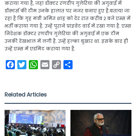
कराया गया है, जहां डॉक्टर रणदीप गुलेरिया की अगुवाई में
डॉक्टर्स की टीम उनके हालात पर नजर बनाए हुए है.बताया जा
रहा है कि गृह मंत्री अमित शाह को देर रात करीब 2 बजे एम्स में
भर्ती कराया गया है. उन्हें पुराने प्राइवेट वार्ड में रखा गया है. एम्स
निदेशक डॉक्टर रणदीप गुलेरिया की अगुवाई में एक टीम
उनकी देखभाल में लगी है. उन्हें हल्का बुखार था. इसके बाद ही
उन्हें एम्स में एडमिट कराया गया है.
F
T
W
E
C
S
a
w
h
m
o
h
c
i
a
a
p
a
e
t
t
i
y
r
Related Articles
b
t
s
l
L
e
o
e
A
i
o
r
p
n
k
p
k