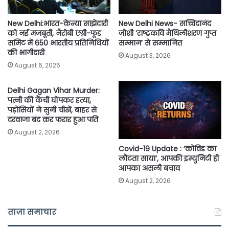
New Delhi:भारत-केन्या साझेदारी
New Delhi News- सच्चिदानंद
को नई मजबूती, नैरोबी एग्री-फूड
जोशी ‘राष्ट्रकवि मैथिलीशरण गुप्त
समिट में 650 भारतीय प्रतिनिधियों
सम्मान’ से सम्मानित
की भागीदारी
August 3, 2026
August 6, 2026
Delhi Gagan Vihar Murder:
पत्नी की कैंची घोंपकर हत्या,
पड़ोसियों ने सुनी चीखें, बाहर से
दरवाजा बंद कर फरार हुआ पति
August 2, 2026
Covid-19 Update : ‘कोविड का
लौटता साया’, आपकी इम्युनिटी ही
आपका असली बचाव
August 2, 2026
ताज़ा समाचार