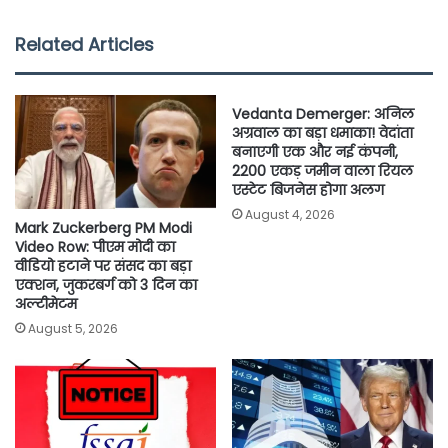
c
i
a
a
p
a
e
t
t
i
y
r
Related Articles
b
t
s
l
L
e
o
e
A
i
Vedanta Demerger: अनिल
o
r
p
n
अग्रवाल का बड़ा धमाका! वेदांता
बनाएगी एक और नई कंपनी,
k
p
k
2200 एकड़ जमीन वाला रियल
एस्टेट बिजनेस होगा अलग
August 4, 2026
Mark Zuckerberg PM Modi
Video Row: पीएम मोदी का
वीडियो हटाने पर संसद का बड़ा
एक्शन, जुकरबर्ग को 3 दिन का
अल्टीमेटम
August 5, 2026