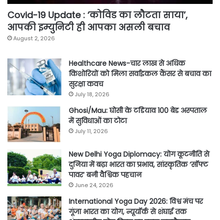
Covid-19 Update : ‘कोविड का लौटता साया’,
आपकी इम्युनिटी ही आपका असली बचाव
August 2, 2026
Healthcare News-चार लाख से अधिक
किशोरियों को मिला सर्वाइकल कैंसर से बचाव का
सुरक्षा कवच
July 18, 2026
Ghosi/Mau: घोसी के टडियाव 100 बेड अस्पताल
में सुविधाओं का टोटा
July 11, 2026
New Delhi Yoga Diplomacy: योग कूटनीति से
दुनिया में बढ़ा भारत का प्रभाव, सांस्कृतिक ‘सॉफ्ट
पावर’ बनी वैश्विक पहचान
June 24, 2026
International Yoga Day 2026: विश्व मंच पर
गूंजा भारत का योग, न्यूयॉर्क से शंघाई तक