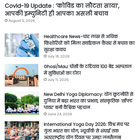
Covid-19 Update : ‘कोविड का लौटता साया’,
आपकी इम्युनिटी ही आपका असली बचाव
August 2, 2026
Healthcare News-चार लाख से अधिक
किशोरियों को मिला सर्वाइकल कैंसर से बचाव का
सुरक्षा कवच
July 18, 2026
Ghosi/Mau: घोसी के टडियाव 100 बेड अस्पताल
में सुविधाओं का टोटा
July 11, 2026
New Delhi Yoga Diplomacy: योग कूटनीति से
दुनिया में बढ़ा भारत का प्रभाव, सांस्कृतिक ‘सॉफ्ट
पावर’ बनी वैश्विक पहचान
June 24, 2026
International Yoga Day 2026: विश्व मंच पर
गूंजा भारत का योग, न्यूयॉर्क से शंघाई तक
अंतरराष्ट्रीय योग दिवस पर उमड़ा जनसैलाब