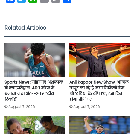
a
w
h
m
o
h
c
i
a
a
p
a
e
t
t
i
y
r
Related Articles
b
t
s
l
L
e
o
e
A
i
o
r
p
n
k
p
k
Sports News: मोहम्मद अशफाक
Anil Kapoor New Show: अनिल
ने रचा इतिहास, 400 मीटर में
कपूर ला रहे हैं नया फैमिली गेम
बनाया नया अंडर-20 राष्ट्रीय
शो ‘इंडिया के टॉप 1%’, इस दिन
रिकॉर्ड
होगा प्रीमियर
August 7, 2026
August 7, 2026