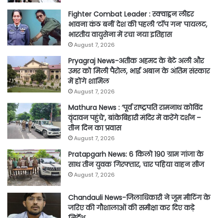
Fighter Combat Leader : स्क्वाड्रन लीडर
भावना कंठ बनीं देश की पहली ‘टॉप गन’ पायलट,
भारतीय वायुसेना में रचा नया इतिहास
August 7, 2026
Pryagraj News-अतीक अहमद के बेटे अली और
उमर को मिली पैरोल, भाई अबान के अंतिम संस्कार
में होंगे शामिल
August 7, 2026
Mathura News : ‘पूर्व राष्ट्रपति रामनाथ कोविंद
वृंदावन पहुंचे’, बांकेबिहारी मंदिर में करेंगे दर्शन –
तीन दिन का प्रवास
August 7, 2026
Pratapgarh News: 6 किलो 190 ग्राम गांजा के
साथ तीन युवक गिरफ्तार, चार पहिया वाहन सीज
August 7, 2026
Chandauli News-जिलाधिकारी ने जूम मीटिंग के
जरिए की गौशालाओं की समीक्षा कर दिए कड़े