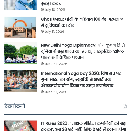
सुरक्षा कवच
July 18, 2026
Ghosi/Mau: घोसी के टडियाव 100 बेड अस्पताल
में सुविधाओं का टोटा
July 11, 2026
New Delhi Yoga Diplomacy: योग कूटनीति से
दुनिया में बढ़ा भारत का प्रभाव, सांस्कृतिक ‘सॉफ्ट
पावर’ बनी वैश्विक पहचान
June 24, 2026
International Yoga Day 2026: विश्व मंच पर
गूंजा भारत का योग, न्यूयॉर्क से शंघाई तक
अंतरराष्ट्रीय योग दिवस पर उमड़ा जनसैलाब
June 24, 2026
टेक्नॉलजी
IT Rules 2026 : ‘सोशल मीडिया कंपनियों को बड़ा
झटका’, अब 36 घंटे नहीं, सिर्फ 3 घंटे में हटाना होगा