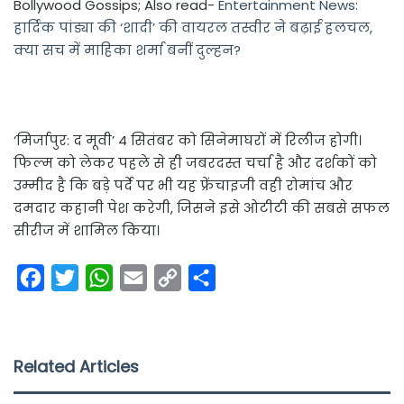
Bollywood Gossips; Also read-
Entertainment News:
हार्दिक पांड्या की ‘शादी’ की वायरल तस्वीर ने बढ़ाई हलचल,
क्या सच में माहिका शर्मा बनीं दुल्हन?
‘मिर्जापुर: द मूवी’ 4 सितंबर को सिनेमाघरों में रिलीज होगी।
फिल्म को लेकर पहले से ही जबरदस्त चर्चा है और दर्शकों को
उम्मीद है कि बड़े पर्दे पर भी यह फ्रेंचाइजी वही रोमांच और
दमदार कहानी पेश करेगी, जिसने इसे ओटीटी की सबसे सफल
सीरीज में शामिल किया।
F
T
W
E
C
S
a
w
h
m
o
h
c
i
a
a
p
a
e
t
t
i
y
r
Related Articles
b
t
s
l
L
e