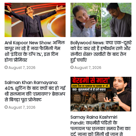
o
e
A
i
o
r
p
n
k
p
k
Anil Kapoor New Show: अनिल
Bollywood News: क्या एक-दूसरे
कपूर ला रहे हैं नया फैमिली गेम
को डेट कर रहे हैं हर्षवर्धन राणे और
शो ‘इंडिया के टॉप 1%’, इस दिन
संजीदा शेख? तस्वीरों के बाद तेज
होगा प्रीमियर
हुईं चर्चाएं
August 7, 2026
August 7, 2026
Salman Khan Ramayana:
40% शूटिंग के बाद क्यों बंद हो गई
थी सलमान की ‘रामायण’? ब्रेकअप
से बिगड़ा पूरा प्रोजेक्ट
August 7, 2026
Samay Raina Kashmiri
Pandit: कश्मीरी पंडितों के
पलायन पर छलका समय रैना का
दर्द, नाना को मिली थी जान से