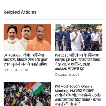
c
i
a
a
p
a
e
t
t
i
y
r
Related Articles
b
t
s
l
L
e
o
e
A
i
o
r
p
n
k
p
k
UP Politics : ‘योगी-अखिलेश-
Politics : ‘परिसीमन के खिलाफ
मायावती, किरदार तीन और कुर्सी
एकजुट हुए दल’, विजय की बैठक
एक’, जुबानी जंग ने बढ़ाई तपिश
में 21 सांसद शामिल, DMK-
AIADMK ने बनाई दूरी
August 8, 2026
August 8, 2026
PM Modi Sayoni Ghosh
Meeting: PM मोदी से मिलीं
सायोनी घोष और काकोली, तस्वीर
शेयर कर क्या दिया संकेत? कांथा
कढ़ाई की भी चर्चा