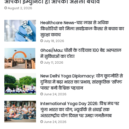
आपकी इम्युनिटी ही आपका असली बचाव
August 2, 2026
Healthcare News-चार लाख से अधिक
किशोरियों को मिला सर्वाइकल कैंसर से बचाव का
सुरक्षा कवच
July 18, 2026
Ghosi/Mau: घोसी के टडियाव 100 बेड अस्पताल
में सुविधाओं का टोटा
July 11, 2026
New Delhi Yoga Diplomacy: योग कूटनीति से
दुनिया में बढ़ा भारत का प्रभाव, सांस्कृतिक ‘सॉफ्ट
पावर’ बनी वैश्विक पहचान
June 24, 2026
International Yoga Day 2026: विश्व मंच पर
गूंजा भारत का योग, न्यूयॉर्क से शंघाई तक
अंतरराष्ट्रीय योग दिवस पर उमड़ा जनसैलाब
June 24, 2026