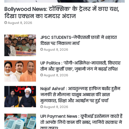
Bollywood News: टॉक्सिक’ के ट्रेलर में छाए यश,
दिखा एक्शन का दमदार अंदाज
August 8, 2026
JPSC STUDENTS-जेपीएससी छात्रों ने शहादत
दिवस पर निकाला मार्च
August 8, 2026
UP Politics : ‘योगी-अखिलेश-मायावती, किरदार
तीन और कुर्सी एक’, जुबानी जंग ने बढ़ाई तपिश
August 8, 2026
Najaf Ashraf : आयतुल्लाह हाफिज बशीर हुसैन
नजफी से मौलाना यासूब अब्बास की खास
मुलाकात, शिक्षा और अरबईन पर हुई चर्चा
August 8, 2026
UPI Payment News : यूपीआई इस्तेमाल करते हैं
तो आपके लिये काम की खबर, जानिये सरकार ने
क्या कहा?