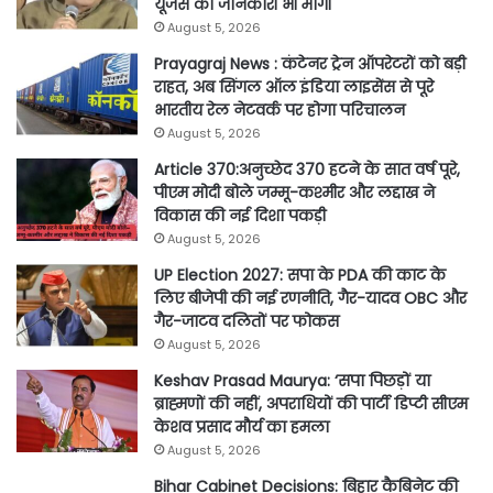
यूजर्स की जानकारी भी मांगी
August 5, 2026
Prayagraj News : कंटेनर ट्रेन ऑपरेटरों को बड़ी
राहत, अब सिंगल ऑल इंडिया लाइसेंस से पूरे
भारतीय रेल नेटवर्क पर होगा परिचालन
August 5, 2026
Article 370:अनुच्छेद 370 हटने के सात वर्ष पूरे,
पीएम मोदी बोले जम्मू-कश्मीर और लद्दाख ने
विकास की नई दिशा पकड़ी
August 5, 2026
UP Election 2027: सपा के PDA की काट के
लिए बीजेपी की नई रणनीति, गैर-यादव OBC और
गैर-जाटव दलितों पर फोकस
August 5, 2026
Keshav Prasad Maurya: ‘सपा पिछड़ों या
ब्राह्मणों की नहीं, अपराधियों की पार्टी डिप्टी सीएम
केशव प्रसाद मौर्य का हमला
August 5, 2026
Bihar Cabinet Decisions: बिहार कैबिनेट की