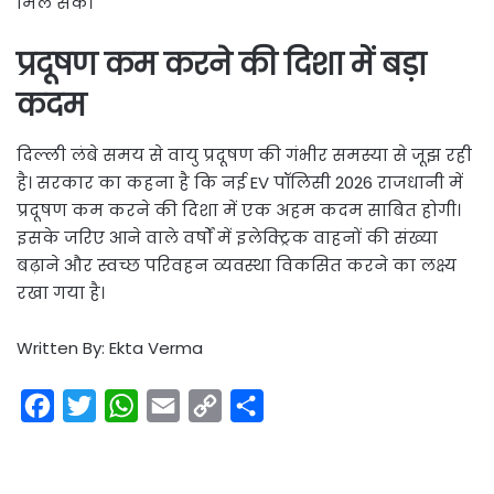
मिल सके।
प्रदूषण कम करने की दिशा में बड़ा
कदम
दिल्ली लंबे समय से वायु प्रदूषण की गंभीर समस्या से जूझ रही
है। सरकार का कहना है कि नई EV पॉलिसी 2026 राजधानी में
प्रदूषण कम करने की दिशा में एक अहम कदम साबित होगी।
इसके जरिए आने वाले वर्षों में इलेक्ट्रिक वाहनों की संख्या
बढ़ाने और स्वच्छ परिवहन व्यवस्था विकसित करने का लक्ष्य
रखा गया है।
Written By: Ekta Verma
F
T
W
E
C
S
a
w
h
m
o
h
c
i
a
a
p
a