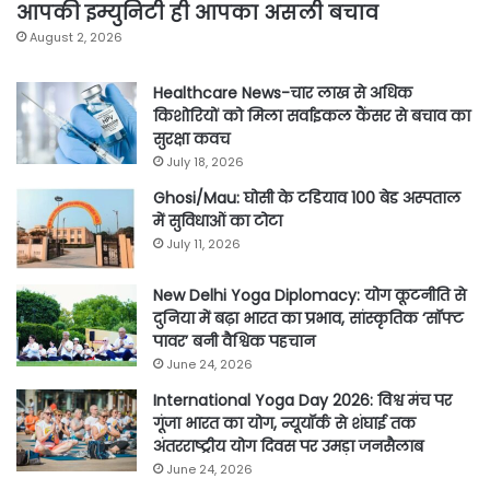
आपकी इम्युनिटी ही आपका असली बचाव
August 2, 2026
Healthcare News-चार लाख से अधिक
किशोरियों को मिला सर्वाइकल कैंसर से बचाव का
सुरक्षा कवच
July 18, 2026
Ghosi/Mau: घोसी के टडियाव 100 बेड अस्पताल
में सुविधाओं का टोटा
July 11, 2026
New Delhi Yoga Diplomacy: योग कूटनीति से
दुनिया में बढ़ा भारत का प्रभाव, सांस्कृतिक ‘सॉफ्ट
पावर’ बनी वैश्विक पहचान
June 24, 2026
International Yoga Day 2026: विश्व मंच पर
गूंजा भारत का योग, न्यूयॉर्क से शंघाई तक
अंतरराष्ट्रीय योग दिवस पर उमड़ा जनसैलाब
June 24, 2026