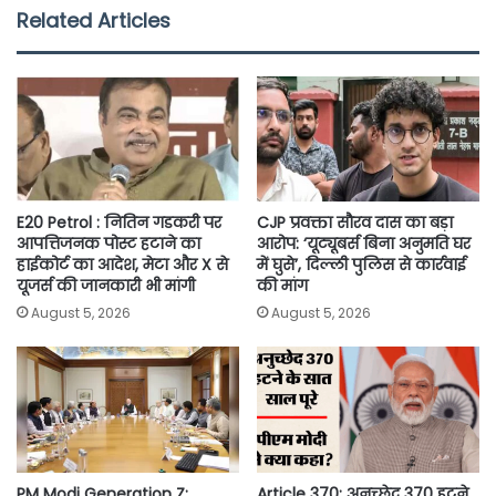
e
t
t
i
y
r
Related Articles
b
t
s
l
L
e
o
e
A
i
o
r
p
n
k
p
k
E20 Petrol : नितिन गडकरी पर
CJP प्रवक्ता सौरव दास का बड़ा
आपत्तिजनक पोस्ट हटाने का
आरोप: ‘यूट्यूबर्स बिना अनुमति घर
हाईकोर्ट का आदेश, मेटा और X से
में घुसे’, दिल्ली पुलिस से कार्रवाई
यूजर्स की जानकारी भी मांगी
की मांग
August 5, 2026
August 5, 2026
PM Modi Generation Z:
Article 370: अनुच्छेद 370 हटने