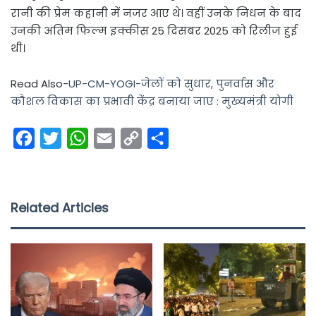
रानी की प्रेम कहानी में नजर आए थे। वहीं उनके निधन के बाद
उनकी अंतिम फिल्म इक्कीस 25 दिसंबर 2025 को रिलीज हुई
थी।
Read Also-
UP-CM-YOGI-जेलों को सुधार, पुनर्वास और
कौशल विकास का प्रभावी केंद्र बनाया जाए : मुख्यमंत्री योगी
F
T
W
E
C
S
a
w
h
m
o
h
c
i
a
a
p
a
e
t
t
i
y
r
Related Articles
b
t
s
l
L
e
o
e
A
i
o
r
p
n
k
p
k