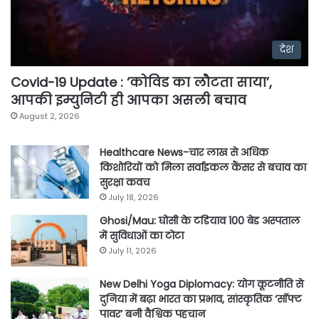
देश
Covid-19 Update : ‘कोविड का लौटता साया’,
आपकी इम्युनिटी ही आपका असली बचाव
August 2, 2026
Healthcare News-चार लाख से अधिक
किशोरियों को मिला सर्वाइकल कैंसर से बचाव का
सुरक्षा कवच
July 18, 2026
Ghosi/Mau: घोसी के टडियाव 100 बेड अस्पताल
में सुविधाओं का टोटा
July 11, 2026
New Delhi Yoga Diplomacy: योग कूटनीति से
दुनिया में बढ़ा भारत का प्रभाव, सांस्कृतिक ‘सॉफ्ट
पावर’ बनी वैश्विक पहचान