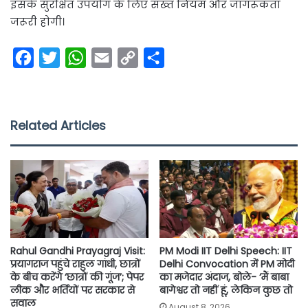
इसके सुरक्षित उपयोग के लिए सख्त नियम और जागरूकता
जरूरी होगी।
F
T
W
E
C
S
a
w
h
m
o
h
c
i
a
a
p
a
e
t
t
i
y
r
Related Articles
b
t
s
l
L
e
o
e
A
i
o
r
p
n
k
p
k
Rahul Gandhi Prayagraj Visit:
PM Modi IIT Delhi Speech: IIT
प्रयागराज पहुंचे राहुल गांधी, छात्रों
Delhi Convocation में PM मोदी
के बीच करेंगे ‘छात्रों की गूंज’; पेपर
का मजेदार अंदाज, बोले- ‘मैं बाबा
लीक और भर्तियों पर सरकार से
बागेश्वर तो नहीं हूं, लेकिन कुछ तो
सवाल
August 8, 2026