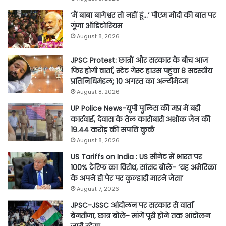
‘मैं बाबा बागेश्वर तो नहीं हूं…’ पीएम मोदी की बात पर
गूंजा ऑडिटोरियम
August 8, 2026
JPSC Protest: छात्रों और सरकार के बीच आज
फिर होगी वार्ता, स्टेट गेस्ट हाउस पहुंचा 8 सदस्यीय
प्रतिनिधिमंडल; 10 अगस्त का अल्टीमेटम
August 8, 2026
UP Police News-यूपी पुलिस की मप्र में बड़ी
कार्रवाई, देवास के तेल कारोबारी अशोक जैन की
19.44 करोड़ की संपत्ति कुर्क
August 8, 2026
US Tariffs on India : US सीनेट में भारत पर
100% टैरिफ का विरोध, सांसद बोले- ‘यह अमेरिका
के अपने ही पैर पर कुल्हाड़ी मारने जैसा’
August 7, 2026
JPSC-JSSC आंदोलन पर सरकार से वार्ता
बेनतीजा, छात्र बोले- मांगें पूरी होने तक आंदोलन