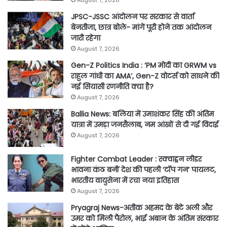
August 7, 2026
JPSC-JSSC आंदोलन पर सरकार से वार्ता
बेनतीजा, छात्र बोले- मांगें पूरी होने तक आंदोलन
जारी रहेगा
August 7, 2026
Gen-Z Politics India : ‘PM मोदी का GRWM vs
राहुल गांधी का AMA’, Gen-Z वोटर्स को साधने की
नई सियासी रणनीति क्या है?
August 7, 2026
Ballia News: बलिया में उमाशंकर सिंह की अंतिम
यात्रा में उमड़ा जनसैलाब, नम आंखों से दी गई विदाई
August 7, 2026
Fighter Combat Leader : स्क्वाड्रन लीडर
भावना कंठ बनीं देश की पहली ‘टॉप गन’ पायलट,
भारतीय वायुसेना में रचा नया इतिहास
August 7, 2026
Pryagraj News-अतीक अहमद के बेटे अली और
उमर को मिली पैरोल, भाई अबान के अंतिम संस्कार