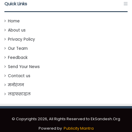
Quick Links
Home
About us
Privacy Policy
Our Team
Feedback
Send Your News
Contact us
मनोरंजन
लाइफस्टाइल
© Copyrights 2026, All Rights Reserved to EkSandesh.Org
Powered by
Publicity Mantra