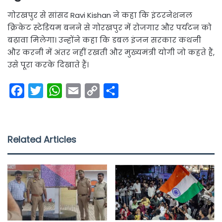
गोरखपुर से सांसद Ravi Kishan ने कहा कि इंटरनेशनल
क्रिकेट स्टेडियम बनने से गोरखपुर में रोजगार और पर्यटन को
बढ़ावा मिलेगा। उन्होंने कहा कि डबल इंजन सरकार कथनी
और करनी में अंतर नहीं रखती और मुख्यमंत्री योगी जो कहते हैं,
उसे पूरा करके दिखाते हैं।
F
T
W
E
C
S
a
w
h
m
o
h
c
i
a
a
p
a
e
t
t
i
y
r
Related Articles
b
t
s
l
L
e
o
e
A
i
o
r
p
n
k
p
k