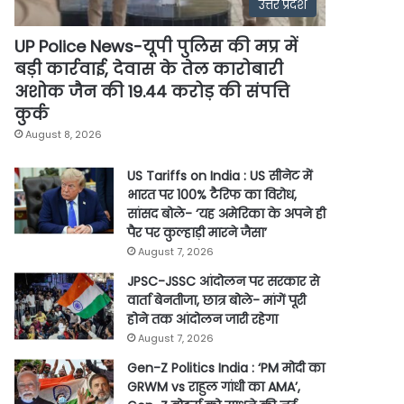
उत्तर प्रदेश
UP Police News-यूपी पुलिस की मप्र में
बड़ी कार्रवाई, देवास के तेल कारोबारी
अशोक जैन की 19.44 करोड़ की संपत्ति
कुर्क
August 8, 2026
US Tariffs on India : US सीनेट में
भारत पर 100% टैरिफ का विरोध,
सांसद बोले- ‘यह अमेरिका के अपने ही
पैर पर कुल्हाड़ी मारने जैसा’
August 7, 2026
JPSC-JSSC आंदोलन पर सरकार से
वार्ता बेनतीजा, छात्र बोले- मांगें पूरी
होने तक आंदोलन जारी रहेगा
August 7, 2026
Gen-Z Politics India : ‘PM मोदी का
GRWM vs राहुल गांधी का AMA’,