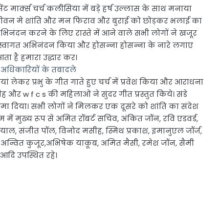
 मार्क्स चर्च कलीसिया में बड़े हर्ष उल्लास के साथ मनाया
े जीवन मे शांति और मन फिराव और बुराई को छोड़कर भलाई का
भिनंदन करने के लिए रास्ते में आने वाले सभी लोगों ने खजूर
 स्वागत अभिनंदन किया और होसन्ना होसन्ना के नारे लगाए
ता है हमारा उद्धार कर।
 अधिकारियों के तबादले
ं लेकर प्रभु के गीत गाते हुए चर्च में प्रवेश किया और आराधना
र w f c s की महिलाओं ने सुंदर गीत प्रस्तुत किये। संडे
ो महिमा दिया। सभी लोगों ने मिलकर एक दूसरे को शांति का संदेश
म में मुख्य रूप से अमित रॉबर्ट सचिव, अंकित जॉन, रवि एडवर्ड,
ल, संजीत पॉल, विनोद मसीह, स्मिथ प्रकाश, इमानुएल जॉर्ज,
, अन्वित कुजूर,अभिषेक याक़ूब, अमित मैसी, रमेश जॉन, सैमी
आदि उपस्थित रहे।