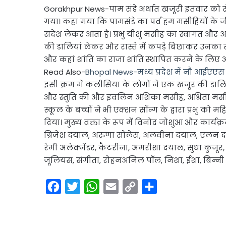
Link
Share
Gorakhpur News-पाम संडे अर्थात खजूरी इतवार को सेंट
गया। कहा गया कि पामसंडे का पर्व हम मसीहियों क
संदेश लेकर आता है। प्रभु यीशु मसीह का स्वागत और अ
की डालियां लेकर और रास्ते में कपड़े बिछाकर उनका
और कहां शांति का राजा शांति स्थापित करने के लिए आ
Read Also-
Bhopal News-मध्य प्रदेश में नौ आईएएस
इसी क्रम में कलीसिया के लोगों ने एक खजूर की डालिया
और स्तुति की और इवलिन अंशिका मसीह, अश्रिता मसीह औ
स्कूल के बच्चों ने भी एक्शन सॉन्ग के द्वारा प्रभु क
दिया। मुख्य वक्ता के रूप में विनोद जोशुआ और कार्यक्र
ग्रिजेश दयाल, अरुणा सोलेस, अलवीना दयाल, एलन दया
रेमी अलेक्जेंडर, कैटरीना, अमरीशा दयाल, सुधा कुजूर
जूलियस, संगीता, रोहनअनिल पॉल, निशा, ईशा, बिन्नी 
F
T
W
E
C
S
a
w
h
m
o
h
c
i
a
a
p
a