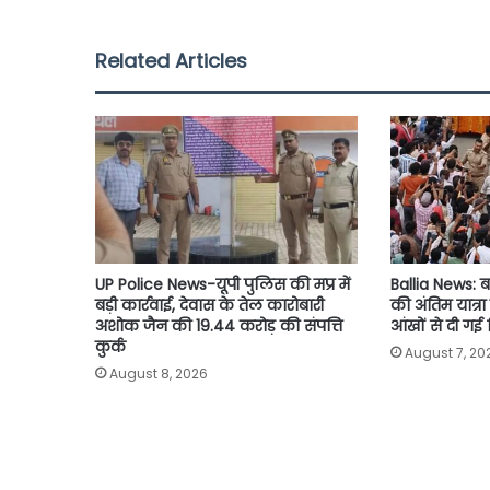
e
t
t
i
y
r
b
t
s
l
L
e
Related Articles
o
e
A
i
o
r
p
n
k
p
k
UP Police News-यूपी पुलिस की मप्र में
Ballia News: ब
बड़ी कार्रवाई, देवास के तेल कारोबारी
की अंतिम यात्र
अशोक जैन की 19.44 करोड़ की संपत्ति
आंखों से दी गई 
कुर्क
August 7, 20
August 8, 2026