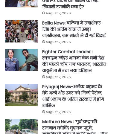
Gen-Z वोटर्स को साधने की नई
सियासी रणनीति क्या है?
August 7, 2026
Ballia News: बलिया में उमाशंकर
सिंह की अंतिम यात्रा में उमड़ा
जनसैलाब, नम आंखों से दी गई विदाई
August 7, 2026
Fighter Combat Leader :
स्क्वाड्रन लीडर भावना कंठ बनीं देश
की पहली ‘टॉप गन’ पायलट, भारतीय
वायुसेना में रचा नया इतिहास
August 7, 2026
Pryagraj News-अतीक अहमद के
बेटे अली और उमर को मिली पैरोल,
भाई अबान के अंतिम संस्कार में होंगे
शामिल
August 7, 2026
Mathura News : ‘पूर्व राष्ट्रपति
रामनाथ कोविंद वृंदावन पहुंचे’,