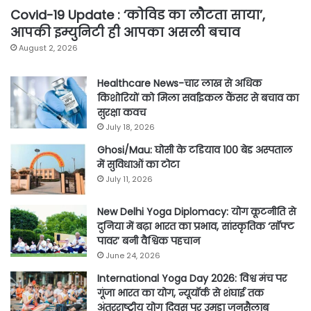
Covid-19 Update : ‘कोविड का लौटता साया’,
आपकी इम्युनिटी ही आपका असली बचाव
August 2, 2026
Healthcare News-चार लाख से अधिक
किशोरियों को मिला सर्वाइकल कैंसर से बचाव का
सुरक्षा कवच
July 18, 2026
Ghosi/Mau: घोसी के टडियाव 100 बेड अस्पताल
में सुविधाओं का टोटा
July 11, 2026
New Delhi Yoga Diplomacy: योग कूटनीति से
दुनिया में बढ़ा भारत का प्रभाव, सांस्कृतिक ‘सॉफ्ट
पावर’ बनी वैश्विक पहचान
June 24, 2026
International Yoga Day 2026: विश्व मंच पर
गूंजा भारत का योग, न्यूयॉर्क से शंघाई तक
अंतरराष्ट्रीय योग दिवस पर उमड़ा जनसैलाब