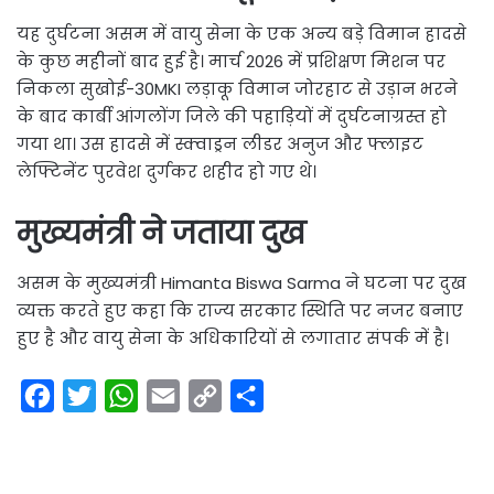
यह दुर्घटना असम में वायु सेना के एक अन्य बड़े विमान हादसे
के कुछ महीनों बाद हुई है। मार्च 2026 में प्रशिक्षण मिशन पर
निकला सुखोई-30MKI लड़ाकू विमान जोरहाट से उड़ान भरने
के बाद कार्बी आंगलोंग जिले की पहाड़ियों में दुर्घटनाग्रस्त हो
गया था। उस हादसे में स्क्वाड्रन लीडर अनुज और फ्लाइट
लेफ्टिनेंट पुरवेश दुर्गकर शहीद हो गए थे।
मुख्यमंत्री ने जताया दुख
असम के मुख्यमंत्री Himanta Biswa Sarma ने घटना पर दुख
व्यक्त करते हुए कहा कि राज्य सरकार स्थिति पर नजर बनाए
हुए है और वायु सेना के अधिकारियों से लगातार संपर्क में है।
F
T
W
E
C
S
a
w
h
m
o
h
c
i
a
a
p
a