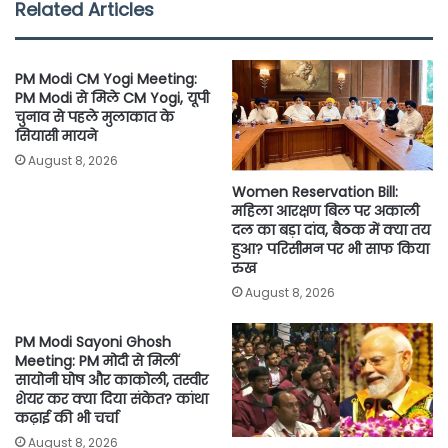
e
t
t
i
y
r
Related Articles
b
t
s
l
L
e
o
e
A
i
PM Modi CM Yogi Meeting:
o
r
p
n
PM Modi से मिले CM Yogi, यूपी
चुनाव से पहले मुलाकात के
k
p
k
सियासी मायने
August 8, 2026
Women Reservation Bill:
महिला आरक्षण बिल पर अकाली
दल का बड़ा दांव, बैठक में क्या तय
हुआ? परिसीमन पर भी साफ किया
रुख
August 8, 2026
PM Modi Sayoni Ghosh
Meeting: PM मोदी से मिलीं
सायोनी घोष और काकोली, तस्वीर
शेयर कर क्या दिया संकेत? कांथा
कढ़ाई की भी चर्चा
August 8, 2026