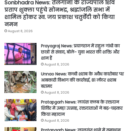
Sonbhadra News: तेलंगाना के राज्यपाल शिव
प्रताप शुक्ला पहुंचे सोनभद्र, श्रद्धांजलि सभा में
शामिल होकर स्व. जय प्रकाश चतुर्वेदी को किया
नमन
August 8, 2026
Prayagraj News: प्रयागराज में राहुल गांधी का
छात्रों से संवाद, बोले- युवा भारत की शक्ति और
शान हैं
August 8, 2026
Unnao News: कच्ची शराब के अवैध कारोबार पर
आबकारी विभाग की कार्रवाई, 81 लीटर शराब
बरामद
August 8, 2026
Pratapgarh News: लायंस क्लब के रक्तदान
शिविर में उमड़ा उत्साह, रक्तदाताओं ने बढ़-चढ़कर
किया महादान
August 8, 2026
Pratapgarh News: लालगंज थाने में समाधान