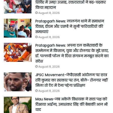
शिविर में उमड़ा उत्साह, रक्तदाताओं ने बढ़-चढ़कर
किया महादान
August 8, 2026
Pratapgarh News: लालगंज थाने में समाधान
दिवस, डीएम और एसपी ने सुनीं फरियादियों की
समस्याएं
August 8, 2026
Pratapgarh News: अपना दल कमेरावादी के
सम्मेलन में किसान, युवा और रोजगार के मुद्दे छाए,
डॉ. पल्लवी पटेल ने दिया संगठन मजबूत करने का
संदेश
August 8, 2026
JPSC Movement-जेपीएससी आंदोलन पर छात्र
रवि कुमार का सरकार पर तंज, बोले- रोजगार नहीं
मिला तो टेंट में देना पड़ेगा प्रशिक्षण
August 8, 2026
Mau News-जब अकेले विधायक ने सत्ता पक्ष को
दिखाया आईना, उमाशंकर सिंह की बेबाकी आज भी
याद