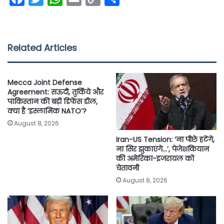
a
w
h
m
o
h
c
i
a
a
p
a
e
t
t
i
y
r
Related Articles
b
t
s
l
L
e
o
e
A
i
Mecca Joint Defense
o
r
p
n
Agreement: सऊदी, तुर्किये और
पाकिस्तान की बड़ी डिफेंस डील,
k
p
k
क्या है ‘इस्लामिक NATO’?
August 8, 2026
Iran-US Tension: ‘ना पीछे हटेंगे,
ना सिर झुकाएंगे…’, पेजेशकियान
की अमेरिका-इजरायल को
चेतावनी
August 8, 2026