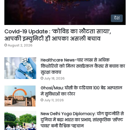
देश
Covid-19 Update : ‘कोविड का लौटता साया’,
आपकी इम्युनिटी ही आपका असली बचाव
August 2, 2026
Healthcare News-चार लाख से अधिक
किशोरियों को मिला सर्वाइकल कैंसर से बचाव का
सुरक्षा कवच
July 18, 2026
Ghosi/Mau: घोसी के टडियाव 100 बेड अस्पताल
में सुविधाओं का टोटा
July 11, 2026
New Delhi Yoga Diplomacy: योग कूटनीति से
दुनिया में बढ़ा भारत का प्रभाव, सांस्कृतिक ‘सॉफ्ट
पावर’ बनी वैश्विक पहचान