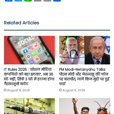
a
w
h
m
o
h
c
i
a
a
p
a
e
t
t
i
y
r
Related Articles
b
t
s
l
L
e
o
e
A
i
o
r
p
n
k
p
k
IT Rules 2026 : ‘सोशल मीडिया
PM Modi-Netanyahu Talks:
कंपनियों को बड़ा झटका’, अब 36
पीएम मोदी और नेतन्याहू की फोन
घंटे नहीं, सिर्फ 3 घंटे में हटाना होगा
पर बातचीत, जानें किन मुद्दों पर हुई
गैरकानूनी कंटेंट
चर्चा
August 6, 2026
August 6, 2026