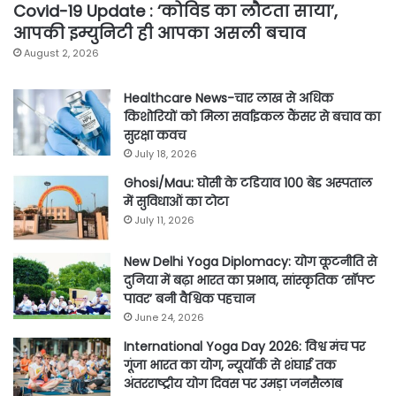
Covid-19 Update : ‘कोविड का लौटता साया’,
आपकी इम्युनिटी ही आपका असली बचाव
August 2, 2026
Healthcare News-चार लाख से अधिक
किशोरियों को मिला सर्वाइकल कैंसर से बचाव का
सुरक्षा कवच
July 18, 2026
Ghosi/Mau: घोसी के टडियाव 100 बेड अस्पताल
में सुविधाओं का टोटा
July 11, 2026
New Delhi Yoga Diplomacy: योग कूटनीति से
दुनिया में बढ़ा भारत का प्रभाव, सांस्कृतिक ‘सॉफ्ट
पावर’ बनी वैश्विक पहचान
June 24, 2026
International Yoga Day 2026: विश्व मंच पर
गूंजा भारत का योग, न्यूयॉर्क से शंघाई तक
अंतरराष्ट्रीय योग दिवस पर उमड़ा जनसैलाब