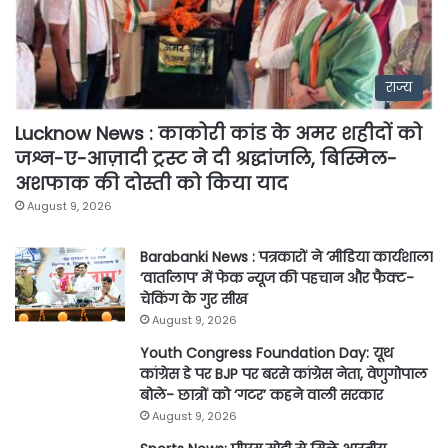
राज्य
Lucknow News : काकोरी कांड के अमर शहीदों को
जश्न-ए-आज़ादी ट्रस्ट ने दी श्रद्धांजलि, बिस्मिल-
अशफाक की दोस्ती को किया याद
August 9, 2026
Barabanki News : पत्रकारों ने ‘मीडिया कार्यशाला
‘वार्तालाप’ में फेक न्यूज की पहचान और फैक्ट-
चेकिंग के गुर सीख
August 9, 2026
Youth Congress Foundation Day: यूथ
कांग्रेस डे पर BJP पर बरसे कांग्रेस नेता, वेणुगोपाल
बोले- छात्रों को ‘गटर’ कहने वाली सरकार
August 9, 2026