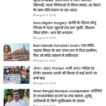
Sports News: पीएम मोदी से मिले भारतीय
खिलाड़ी, पदक विजेताओं से किया संवाद; 39 मेडल
के साथ चौथे स्थान पर रहा भारत
August 9, 2026
Sonu Nigam Surgery: सर्जरी के दौरान सोनू
निगम ने गाया ‘सुहानी रात ढल चुकी’, विशाल
मिश्रा बोले- आप मेरे भगवान
August 9, 2026
Ram Mandir Donation Scam: राम मंदिर
चढ़ावा विवाद के बाद चंपत राय ने दिया इस्तीफा,
फिर भी मंदिर प्रबंधन में सक्रियता!
August 9, 2026
JPSC-JSSC Protest: 14वीं JPSC परीक्षा रद्द
होगी? सरकार-छात्रों की बैठक में कई मांगों पर
बनी बात
August 9, 2026
West Bengal Mosque Loudspeaker: मस्जिदों
से लाउडस्पीकर हटाने पर मचा बवाल, शुभेंदु
अधिकारी से मिले मुर्शिदाबाद के सांसद