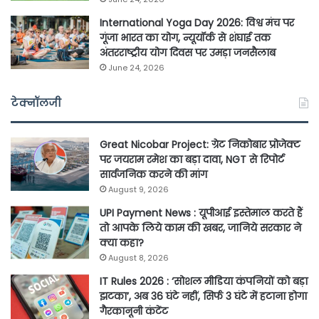
International Yoga Day 2026: विश्व मंच पर
गूंजा भारत का योग, न्यूयॉर्क से शंघाई तक
अंतरराष्ट्रीय योग दिवस पर उमड़ा जनसैलाब
June 24, 2026
टेक्नॉलजी
Great Nicobar Project: ग्रेट निकोबार प्रोजेक्ट
पर जयराम रमेश का बड़ा दावा, NGT से रिपोर्ट
सार्वजनिक करने की मांग
August 9, 2026
UPI Payment News : यूपीआई इस्तेमाल करते हैं
तो आपके लिये काम की खबर, जानिये सरकार ने
क्या कहा?
August 8, 2026
IT Rules 2026 : ‘सोशल मीडिया कंपनियों को बड़ा
झटका’, अब 36 घंटे नहीं, सिर्फ 3 घंटे में हटाना होगा
गैरकानूनी कंटेंट