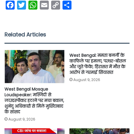
F
T
W
E
C
S
a
w
h
m
o
h
c
i
a
a
p
a
e
t
t
i
y
r
Related Articles
b
t
s
l
L
e
o
e
A
i
West Bengal: ममता बनर्जी के
o
r
p
n
काफिले पर हमला, पत्थर-बोतल
और जूते फेंके; हिरासत में मौत के
k
p
k
आरोप से गरमाई सियासत
August 9, 2026
West Bengal Mosque
Loudspeaker: मस्जिदों से
लाउडस्पीकर हटाने पर मचा बवाल,
शुभेंदु अधिकारी से मिले मुर्शिदाबाद
के सांसद
August 9, 2026