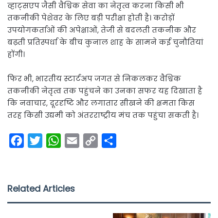
व्हाट्सएप जैसी वैश्विक सेवा का नेतृत्व करना किसी भी
तकनीकी पेशेवर के लिए बड़ी परीक्षा होती है। करोड़ों
उपयोगकर्ताओं की अपेक्षाओं, तेजी से बदलती तकनीक और
बढ़ती प्रतिस्पर्धा के बीच कुनाल शाह के सामने कई चुनौतियां
होंगी।
फिर भी, भारतीय स्टार्टअप जगत से निकलकर वैश्विक
तकनीकी नेतृत्व तक पहुंचने का उनका सफर यह दिखाता है
कि नवाचार, दूरदृष्टि और लगातार सीखने की क्षमता किस
तरह किसी उद्यमी को अंतरराष्ट्रीय मंच तक पहुंचा सकती है।
F
T
W
E
C
S
a
w
h
m
o
h
c
i
a
a
p
a
e
t
t
i
y
r
Related Articles
b
t
s
l
L
e
o
e
A
i