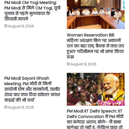
PM Modi CM Yogi Meeting:
o
r
p
n
PM Modi से मिले CM Yogi, यूपी
चुनाव से पहले मुलाकात के
k
p
k
सियासी मायने
August 8, 2026
Women Reservation Bill:
महिला आरक्षण बिल पर अकाली
दल का बड़ा दांव, बैठक में क्या तय
हुआ? परिसीमन पर भी साफ किया
रुख
August 8, 2026
PM Modi Sayoni Ghosh
Meeting: PM मोदी से मिलीं
सायोनी घोष और काकोली, तस्वीर
शेयर कर क्या दिया संकेत? कांथा
कढ़ाई की भी चर्चा
August 8, 2026
PM Modi IIT Delhi Speech: IIT
Delhi Convocation में PM मोदी
का मजेदार अंदाज, बोले- ‘मैं बाबा
बागेश्वर तो नहीं हूं, लेकिन कुछ तो