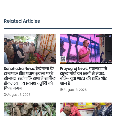
a
w
h
m
o
h
c
i
a
a
p
a
e
t
t
i
y
r
Related Articles
b
t
s
l
L
e
o
e
A
i
o
r
p
n
k
p
k
Sonbhadra News: तेलंगाना के
Prayagraj News: प्रयागराज में
राज्यपाल शिव प्रताप शुक्ला पहुंचे
राहुल गांधी का छात्रों से संवाद,
सोनभद्र, श्रद्धांजलि सभा में शामिल
बोले- युवा भारत की शक्ति और
होकर स्व. जय प्रकाश चतुर्वेदी को
शान हैं
किया नमन
August 8, 2026
August 8, 2026