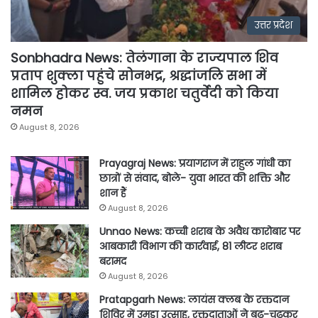
उत्तर प्रदेश
Sonbhadra News: तेलंगाना के राज्यपाल शिव
प्रताप शुक्ला पहुंचे सोनभद्र, श्रद्धांजलि सभा में
शामिल होकर स्व. जय प्रकाश चतुर्वेदी को किया
नमन
August 8, 2026
Prayagraj News: प्रयागराज में राहुल गांधी का
छात्रों से संवाद, बोले- युवा भारत की शक्ति और
शान हैं
August 8, 2026
Unnao News: कच्ची शराब के अवैध कारोबार पर
आबकारी विभाग की कार्रवाई, 81 लीटर शराब
बरामद
August 8, 2026
Pratapgarh News: लायंस क्लब के रक्तदान
शिविर में उमड़ा उत्साह, रक्तदाताओं ने बढ़-चढ़कर