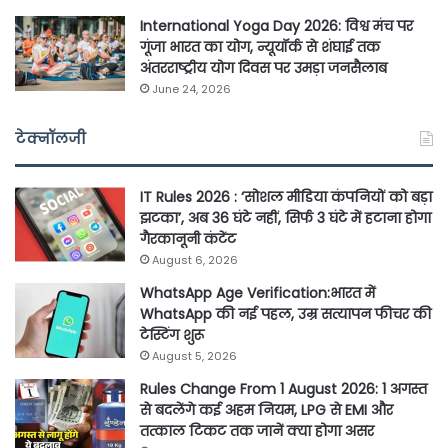
International Yoga Day 2026: विश्व मंच पर
गूंजा भारत का योग, न्यूयॉर्क से शंघाई तक
अंतरराष्ट्रीय योग दिवस पर उमड़ा जनसैलाब
June 24, 2026
टेक्नॉलजी
IT Rules 2026 : ‘सोशल मीडिया कंपनियों को बड़ा
झटका’, अब 36 घंटे नहीं, सिर्फ 3 घंटे में हटाना होगा
गैरकानूनी कंटेंट
August 6, 2026
WhatsApp Age Verification:भारत में
WhatsApp की नई पहल, उम्र सत्यापन फीचर की
टेस्टिंग शुरू
August 5, 2026
Rules Change From 1 August 2026: 1 अगस्त
से बदलेंगे कई अहम नियम, LPG से EMI और
तत्काल टिकट तक जानें क्या होगा असर