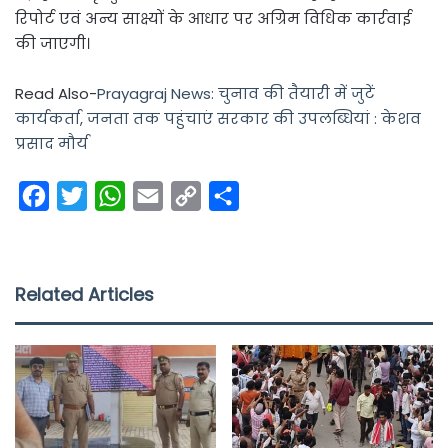
रिपोर्ट एवं अन्य साक्ष्यों के आधार पर अग्रिम विधिक कार्रवाई
की जाएगी।
Read Also-
Prayagraj News: चुनाव की तैयारी में जुटें
कार्यकर्ता, जनता तक पहुंचाएं सरकार की उपलब्धियां : केशव
प्रसाद मौर्य
F
T
W
E
C
S
a
w
h
m
o
h
c
i
a
a
p
a
e
t
t
i
y
r
Related Articles
b
t
s
l
L
e
o
e
A
i
o
r
p
n
k
p
k