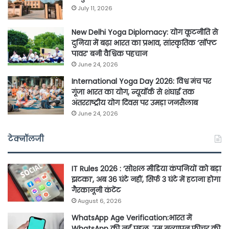
July 11, 2026
New Delhi Yoga Diplomacy: योग कूटनीति से
दुनिया में बढ़ा भारत का प्रभाव, सांस्कृतिक ‘सॉफ्ट
पावर’ बनी वैश्विक पहचान
June 24, 2026
International Yoga Day 2026: विश्व मंच पर
गूंजा भारत का योग, न्यूयॉर्क से शंघाई तक
अंतरराष्ट्रीय योग दिवस पर उमड़ा जनसैलाब
June 24, 2026
टेक्नॉलजी
IT Rules 2026 : ‘सोशल मीडिया कंपनियों को बड़ा
झटका’, अब 36 घंटे नहीं, सिर्फ 3 घंटे में हटाना होगा
गैरकानूनी कंटेंट
August 6, 2026
WhatsApp Age Verification:भारत में
WhatsApp की नई पहल, उम्र सत्यापन फीचर की