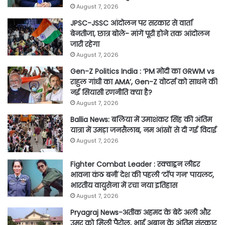
August 7, 2026
JPSC-JSSC आंदोलन पर सरकार से वार्ता
बेनतीजा, छात्र बोले- मांगें पूरी होने तक आंदोलन
जारी रहेगा
August 7, 2026
Gen-Z Politics India : ‘PM मोदी का GRWM vs
राहुल गांधी का AMA’, Gen-Z वोटर्स को साधने की
नई सियासी रणनीति क्या है?
August 7, 2026
Ballia News: बलिया में उमाशंकर सिंह की अंतिम
यात्रा में उमड़ा जनसैलाब, नम आंखों से दी गई विदाई
August 7, 2026
Fighter Combat Leader : स्क्वाड्रन लीडर
भावना कंठ बनीं देश की पहली ‘टॉप गन’ पायलट,
भारतीय वायुसेना में रचा नया इतिहास
August 7, 2026
Pryagraj News-अतीक अहमद के बेटे अली और
उमर को मिली पैरोल, भाई अबान के अंतिम संस्कार