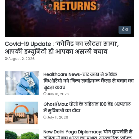
देश
Covid-19 Update : ‘कोविड का लौटता साया’,
आपकी इम्युनिटी ही आपका असली बचाव
August 2, 2026
Healthcare News-चार लाख से अधिक
किशोरियों को मिला सर्वाइकल कैंसर से बचाव का
सुरक्षा कवच
July 18, 2026
Ghosi/Mau: घोसी के टडियाव 100 बेड अस्पताल
में सुविधाओं का टोटा
July 11, 2026
New Delhi Yoga Diplomacy: योग कूटनीति से
दुनिया में बढ़ा भारत का प्रभाव, सांस्कृतिक ‘सॉफ्ट