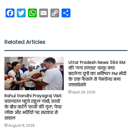
F
T
W
E
C
S
a
w
h
m
o
h
c
i
a
a
p
a
e
t
t
i
y
r
Related Articles
b
t
s
l
L
e
o
e
A
i
Uttar Pradesh News: 594 KM
o
r
p
n
की ‘गंगा रफ्तार’ चालू! क्या
बदलेगा यूपी का भविष्य? PM मोदी
k
p
k
के एक फैसले से गेमचेंजर बना
एक्सप्रेसवे
April 29, 2026
Rahul Gandhi Prayagraj Visit:
प्रयागराज पहुंचे राहुल गांधी, छात्रों
के बीच करेंगे ‘छात्रों की गूंज’; पेपर
लीक और भर्तियों पर सरकार से
सवाल
August 8, 2026